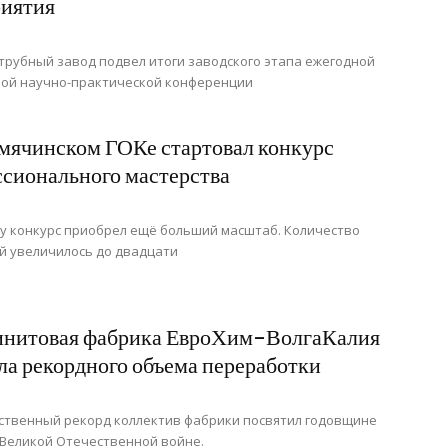
иятия
трубный завод подвел итоги заводского этапа ежегодной
ой научно-практической конференции
мячинском ГОКе стартовал конкурс
сионального мастерства
ду конкурс приобрел ещё больший масштаб. Количество
й увеличилось до двадцати
инитовая фабрика ЕвроХим-ВолгаКалия
ла рекордного объема переработки
ственный рекорд коллектив фабрики посвятил годовщине
Великой Отечественной войне.