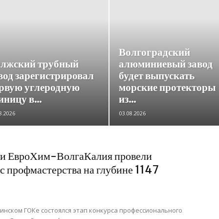
Волгоградский
лжский трубный
алюминиевый завод
вод зарегистрировал
будет выпускать
рвую углеродную
морские протекторы
иницу в...
из...
8.2026
03.08.2026
ки ЕвроХим-ВолгаКалия провели
с профмастерства на глубине 1147
инском ГОКе состоялся этап конкурса профессионального