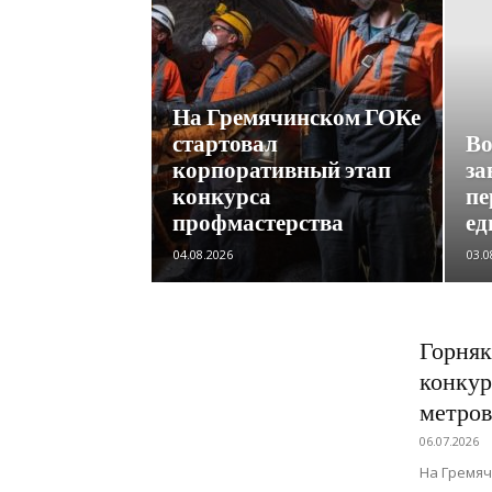
На Гремячинском ГОКе
стартовал
Во
корпоративный этап
за
конкурса
пе
профмастерства
ед
04.08.2026
03.0
Горня
конкур
метров
06.07.2026
На Гремяч