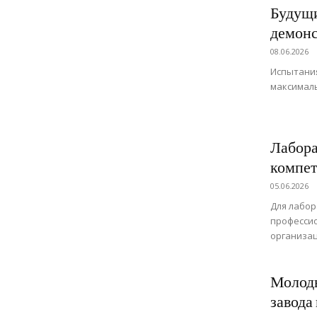
Будущи
демонс
08.06.2026
Испытани
максималь
Лабора
компе
05.06.2026
Для лабор
профессио
организа
Молоды
завода