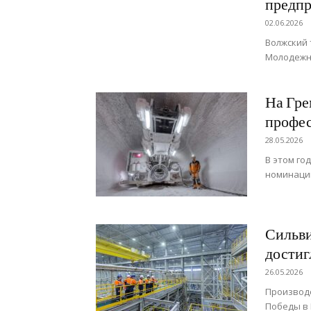
предпр
02.06.2026
Волжский 
Молодежн
На Гре
профес
28.05.2026
В этом го
номинаци
Сильв
достиг
26.05.2026
Производ
Победы в 