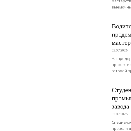
мастерств
выемочны
Водит
продем
мастер
03.07.2026
На предпр
профессио
готовой п
Студен
промыш
завода
02.07.2026
Специали
провели д