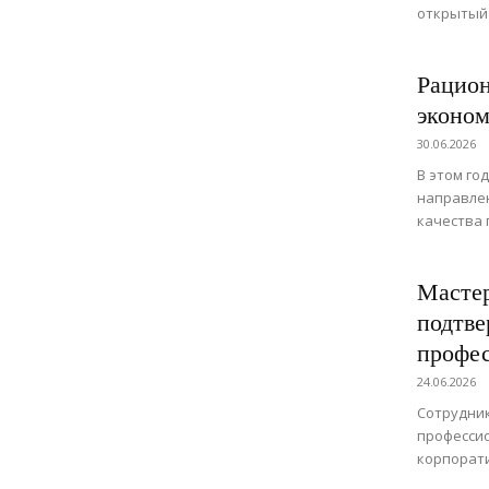
открытый 
Рацион
эконом
30.06.2026
В этом го
направле
качества 
Мастер
подтве
профе
24.06.2026
Сотрудник
профессио
корпорат