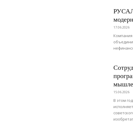
РУСАЛ 
модерн
17.06.2026
Компания 
объедини
нефинанс
Сотруд
програ
мышле
15.06.2026
В этом го
исполняет
советског
изобрета