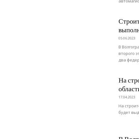
автомаги
Строит
выпол
05.06.2023
В Волгогр
второго э
два феде
На стр
област
17.04.2023
На строит
будет выд