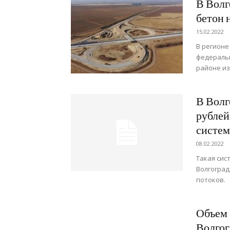
В Волг
бетон 
15.02.2022
В регионе
федеральн
районе из
В Волг
рублей
систем
08.02.2022
Такая сис
Волгоград
потоков.
Объем 
Волгог