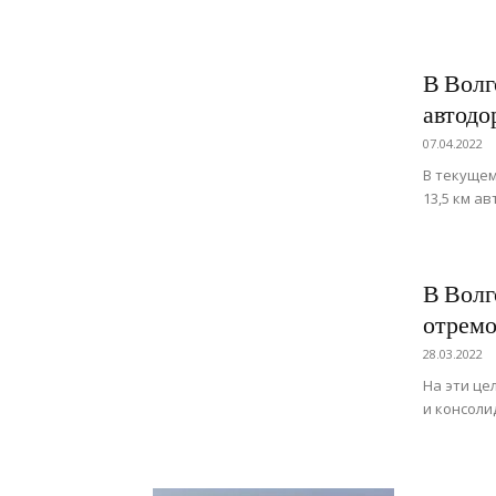
В Волг
автодо
07.04.2022
В текущем
13,5 км а
В Волг
отремо
28.03.2022
На эти це
и консоли