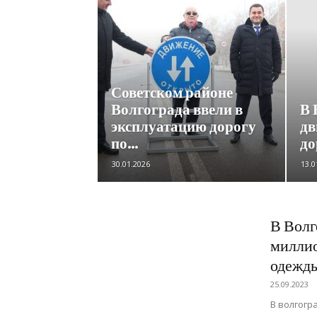
Советском районе
Волгограда ввели в
В 
эксплуатацию дорогу
дв
по...
до
30.01.2026
13.0
В Волг
миллио
одеж
25.09.2023
В волгогр