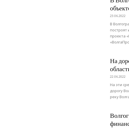
В Волг
объект
23.06.2022
В Волгогр
построят 
проекта 
«ВолгаПро
На дор
област
22.06.2022
На эти ср
дорогу Во
реку Волг
Волгог
финанс