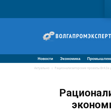
ВолгаПромЭксперт
—
Новости
промышленности,
экономики,
бизнеса
Новости
Экономика
Промышлен
Актуально
Рационализаторские проекты ВгАЗа 
Рационал
эконом