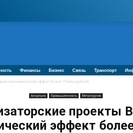
ность
Финансы
Бизнес
Связь
Транспорт
Инф
дали экономический эффект более 70 млн рублей
Актуально
Промышленность
Металлургия
изаторские проекты В
ический эффект более