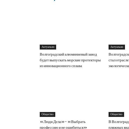
Актуально
Актуально
Волгоградский алюминиевый завод
Волгоградск
будет выпускать морские протекторы
стал отрасл
из инновационного сплава
экологическ
Общество
Общество
«Люди Дела»- «Выбрать
В Волгоград
профессию и не ошибиться»
пляжных вид