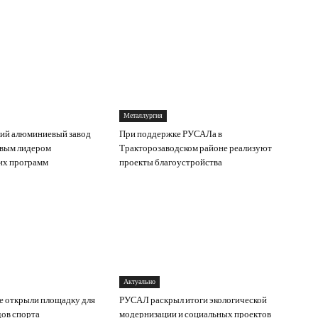
Металлургия
ий алюминиевый завод
При поддержке РУСАЛа в
евым лидером
Тракторозаводском районе реализуют
их программ
проекты благоустройства
Актуально
е открыли площадку для
РУСАЛ раскрыл итоги экологической
ов спорта
модернизации и социальных проектов