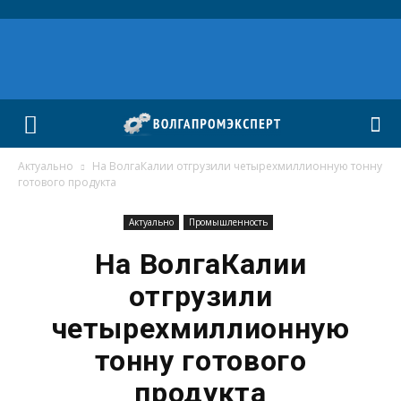
Актуально
На ВолгаКалии отгрузили четырехмиллионную тонну
готового продукта
Актуально
Промышленность
На ВолгаКалии
отгрузили
четырехмиллионную
тонну готового
продукта