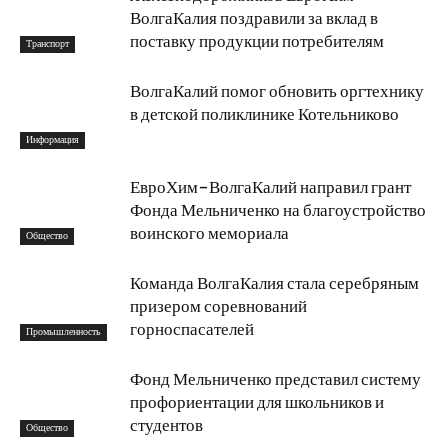
ВолгаКалия поздравили за вклад в
поставку продукции потребителям
Транспорт
ВолгаКалий помог обновить оргтехнику
в детской поликлинике Котельниково
Информация
ЕвроХим-ВолгаКалий направил грант
Фонда Мельниченко на благоустройство
воинского мемориала
Общество
Команда ВолгаКалия стала серебряным
призером соревнований
горноспасателей
Промышленность
Фонд Мельниченко представил систему
профориентации для школьников и
студентов
Общество