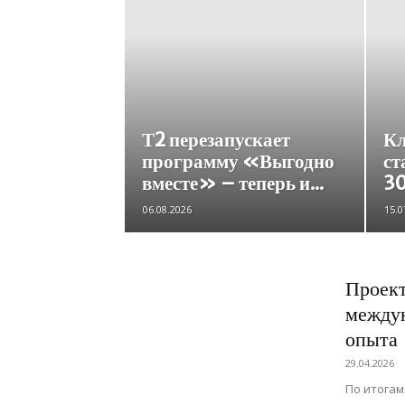
Т2 перезапускает
К
программу «Выгодно
ст
вместе» – теперь и...
30
06.08.2026
15.0
Проект
междун
опыта
29.04.2026
По итогам