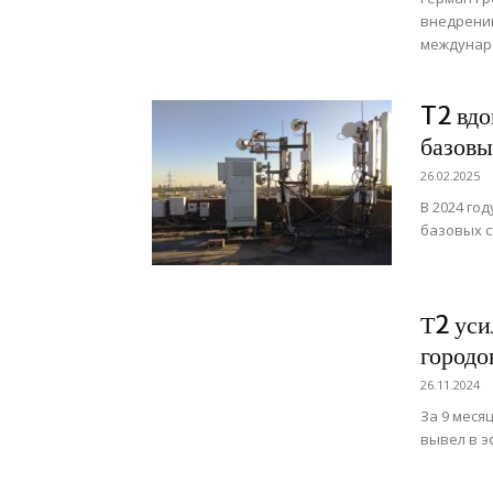
внедрению
междунаро
T2 вдо
базовы
26.02.2025
В 2024 го
базовых 
Т2 уси
городо
26.11.2024
За 9 меся
вывел в э