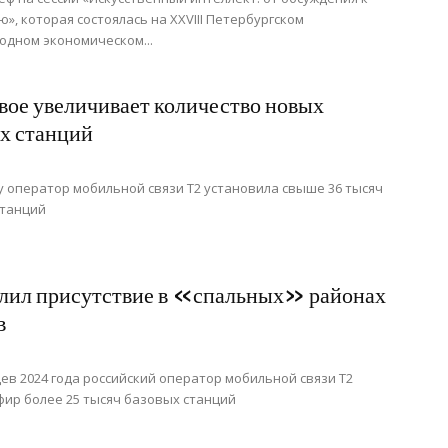
», которая состоялась на XXVIII Петербургском
дном экономическом...
вое увеличивает количество новых
х станций
ду оператор мобильной связи T2 установила свыше 36 тысяч
станций
лил присутствие в «спальных» районах
в
цев 2024 года российский оператор мобильной связи T2
фир более 25 тысяч базовых станций