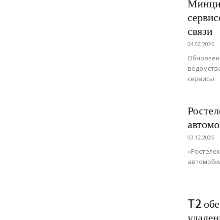
Минци
сервис
связи
04.02.2026
Обновлен
ведомства
сервисы
Ростел
автомо
03.12.2025
«Ростеле
автомоби
T2 обе
удален