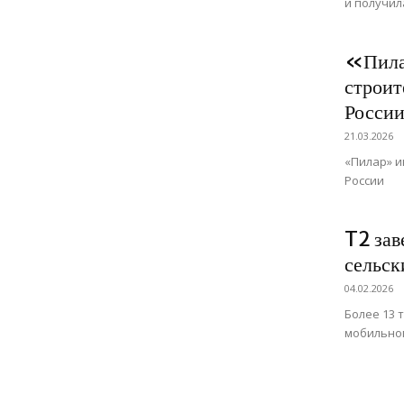
и получил
«Пила
строит
Росси
21.03.2026
«Пилар» и
России
T2 зав
сельск
04.02.2026
Более 13 
мобильно