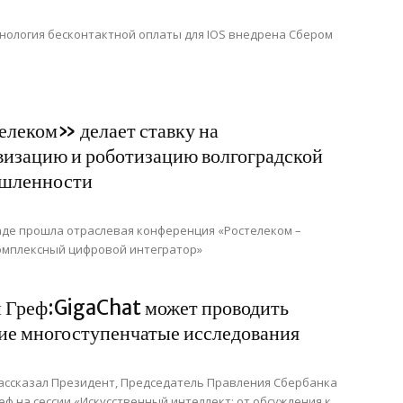
нология бесконтактной оплаты для IOS внедрена Сбером
леком» делает ставку на
изацию и роботизацию волгоградской
шленности
аде прошла отраслевая конференция «Ростелеком –
омплексный цифровой интегратор»
 Греф:GigaChat может проводить
ие многоступенчатые исследования
ассказал Президент, Председатель Правления Сбербанка
еф на сессии «Искусственный интеллект: от обсуждения к