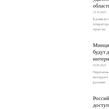
област
15.10.2025
В рамках
оператора
пунктах
Минциф
будут 
интерн
05.09.2025
Перечень 
интернет
россиян
Россий
доступ