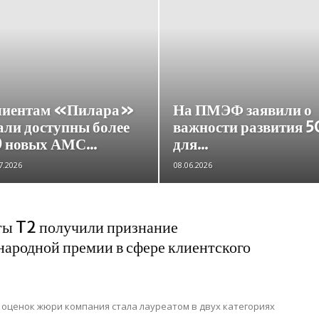
лиентам «Пилара»
На ПМЭФ заявили о
али доступны более
важности развития 5
 новых АМС...
для...
7.2026
08.06.2026
ы T2 получили признание
ародной премии в сфере клиентского
 оценок жюри компания стала лауреатом в двух категориях