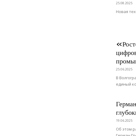
25.08.2025
Новая тех
«Росте
цифров
промы
25.06.2025
В Волгогр
единый к
Герман
глубок
19.06.2025
Об этом р
Герман Гр