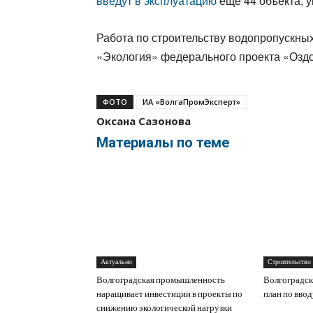
введут в эксплуатацию
еще 44 объекта, у
Работа по строительству водопропускны
«Экология» федерального проекта «Озд
ФОТО
ИА «ВолгаПромЭксперт»
Оксана Сазонова
Материалы по теме
Актуально
Строительство
Волгоградская промышленность
Волгоградск
наращивает инвестиции в проекты по
план по вво
снижению экологической нагрузки