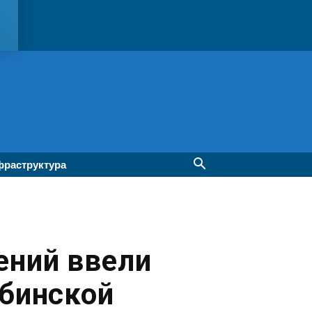
раструктура
ений ввели
убинской