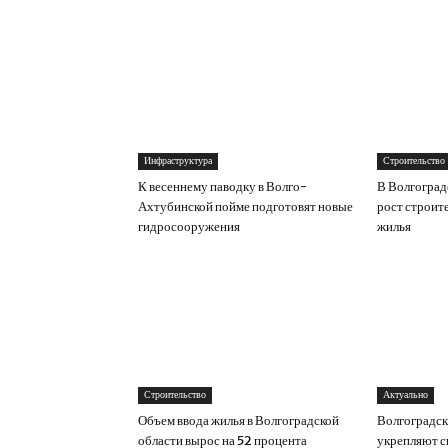
Инфраструктура
Строительство
К весеннему паводку в Волго-
В Волгоград
Ахтубинской пойме подготовят новые
рост строит
гидросооружения
жилья
Строительство
Актуально
Объем ввода жилья в Волгоградской
Волгоградс
области вырос на 52 процента
укрепляют с