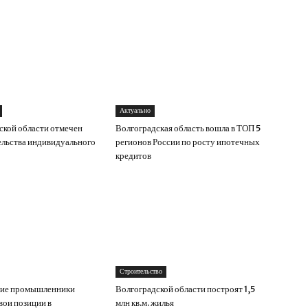
Актуально
ской области отмечен
Волгоградская область вошла в ТОП 5
ельства индивидуального
регионов России по росту ипотечных
кредитов
Строительство
кие промышленники
Волгоградской области построят 1,5
вои позиции в
млн кв.м. жилья