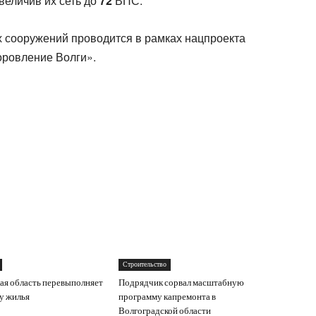
величив их сеть до
72
ВПС.
х сооружений проводится в рамках нацпроекта
оровление Волги».
Строительство
ая область перевыполняет
Подрядчик сорвал масштабную
ду жилья
программу капремонта в
Волгоградской области