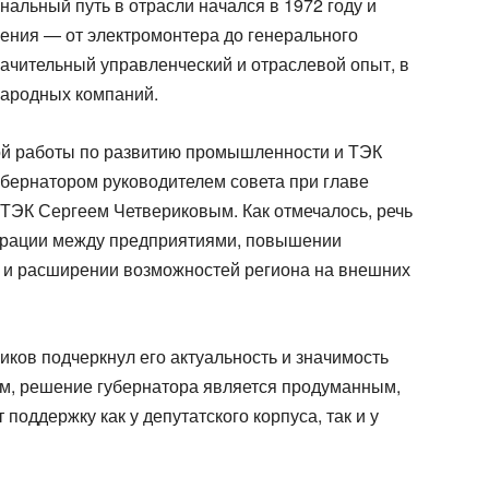
альный путь в отрасли начался в 1972 году и
ения — от электромонтера до генерального
начительный управленческий и отраслевой опыт, в
народных компаний.
ой работы по развитию промышленности и ТЭК
убернатором руководителем совета при главе
ТЭК Сергеем Четвериковым. Как отмечалось, речь
перации между предприятиями, повышении
 и расширении возможностей региона на внешних
ков подчеркнул его актуальность и значимость
ам, решение губернатора является продуманным,
оддержку как у депутатского корпуса, так и у