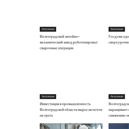
Актуально
Актуально
Волгоградский литейно-
Госдума одо
механический завод роботизировал
сверхурочн
сварочные операции
Актуально
Актуально
Инвестиции в промышленность
Волгоградс
Волгоградской области выросли почти
наращивает 
на треть
снижению эк