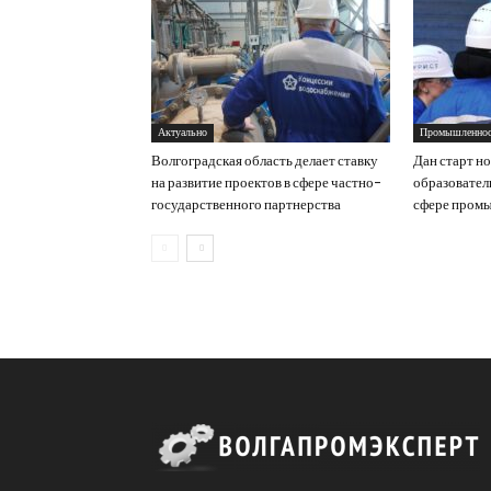
Актуально
Промышленнос
Волгоградская область делает ставку
Дан старт н
на развитие проектов в сфере частно-
образовател
государственного партнерства
сфере пром