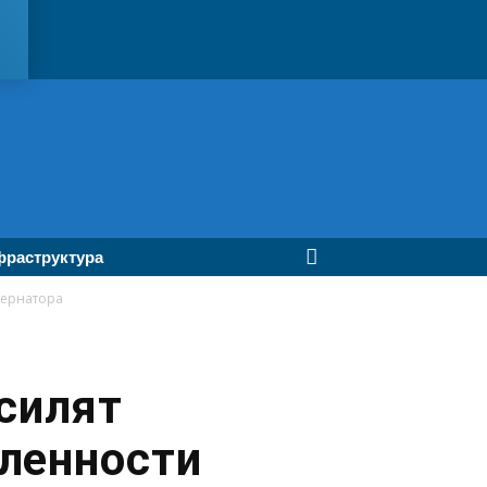
раструктура
бернатора
усилят
ленности