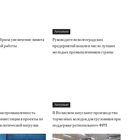
Актуально
брила увеличение лимита
Руководители волгоградских
ой работы
предприятий вошли в число лучших
молодых промышленников страны
Актуально
кая промышленность
В Волжском запускают производство
инвестиции в проекты по
тормозных колодок для грузовиков при
ологической нагрузки
поддержке регионального ФРП