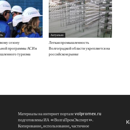
ть
Актуально
овому сезону
Легкая промышленность
ьной программы АСИ в
Волгоградкой области укрепляется на
ышленного туризма
российском рынке
Материалы на интернет портале volpromex.ru
подготовлены ИА «ВолгаПромЭксперт».
К
Копирование, использование, частичное