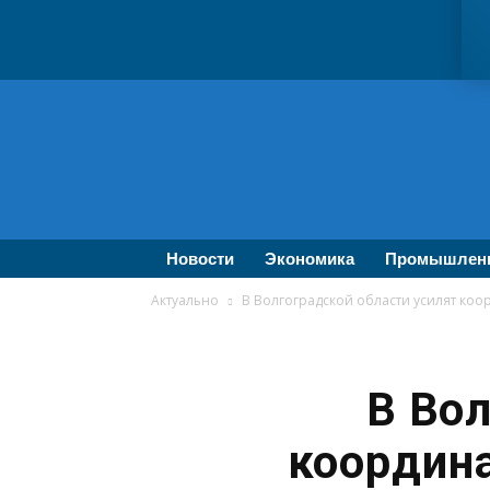
ВолгаПромЭксперт
—
Новости
промышленности,
экономики,
бизнеса
Новости
Экономика
Промышлен
Актуально
В Волгоградской области усилят ко
В Вол
координ