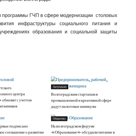
ия программы ГЧП в сфере модернизации столовых
звития инфраструктуры социального питания и
учреждениях образования и социальной защиты
Актуально
тского
онного центра
Волгоградским стартапам в
обновят с учетом
промышленной и креативной сфере
итанников
дадут налоговые каникулы
Общество
ервые подписано
На волгоградском форуме
кое соглашение о развитии
«Образование» обсудили питание в