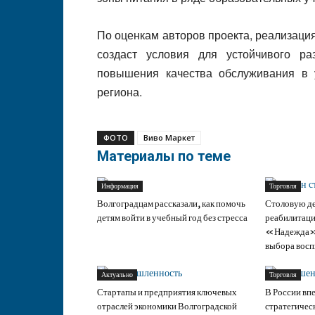
По оценкам авторов проекта, реализац
создаст условия для устойчивого ра
повышения качества обслуживания в 
региона.
ФОТО
Виво Маркет
Материалы по теме
Информация
Торговля
Волгоградцам рассказали, как помочь
Столовую де
детям войти в учебный год без стресса
реабилитаци
«Надежда» 
выбора восп
Актуально
Торговля
Стартапы и предприятия ключевых
В России вп
отраслей экономики Волгоградской
стратегичес