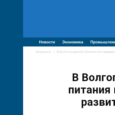
ВолгаПромЭксперт
—
Новости
промышленности,
экономики,
бизнеса
Новости
Экономика
Промышлен
Актуально
В Волгоградской области поставщики
В Волго
питания 
разви