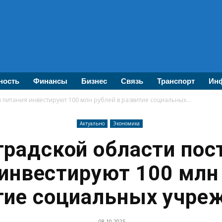
ность
Финансы
Бизнес
Связь
Транспорт
Инф
 питания инвестируют 100 млн рублей в развитие социальных...
Актуально
Экономика
градской области по
инвестируют 100 млн
тие социальных учре
08.10.2025