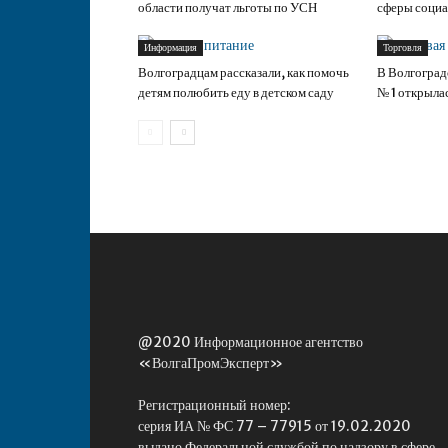
области получат льготы по УСН
сферы социа
Информация
Торговля
Волгоградцам рассказали, как помочь
В Волгоград
детям полюбить еду в детском саду
№ 1 открыла
@2020 Информационное агентство
«ВолгаПромЭксперт»
Регистрационный номер:
серия ИА № ФС 77 – 77915 от 19.02.2020
выдано Федеральной службой по надзору в сфере