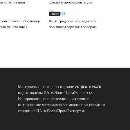
льного питания
школах и профориентацию
Бизнес
ской областной больнице
Волгоградские работодатели
сь кафе-столовая
повышают зарплаты поварам
Материалы на интернет портале volpromex.ru
подготовлены ИА «ВолгаПромЭксперт».
Копирование, использование, частичное
цитирование материалов возможно при указании
ссылки на ИА «ВолгаПромЭксперт»