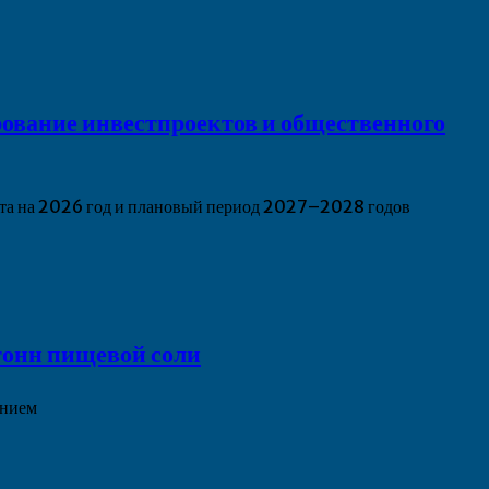
ование инвестпроектов и общественного
жета на 2026 год и плановый период 2027–2028 годов
онн пищевой соли
ением