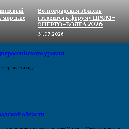
миниевый
Волгоградская область
ь морские
готовится к форуму ПРОМ-
ЭНЕРГО-ВОЛГА 2026
31.07.2026
днероссийского уровня
дом прошлого года
адской области
ми традиционных маршрутов через Москву и Санкт-Петербург