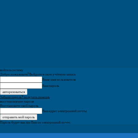
войти в систему
Добро пожаловать! Войдите в свою учётную запись
Ваше имя пользователя
Ваш пароль
Забыли пароль? получить помощь
восстановление пароля
Восстановите свой пароль
Ваш адрес электронной почты
Пароль будет выслан Вам по электронной почте.
ВолгаПромЭксперт