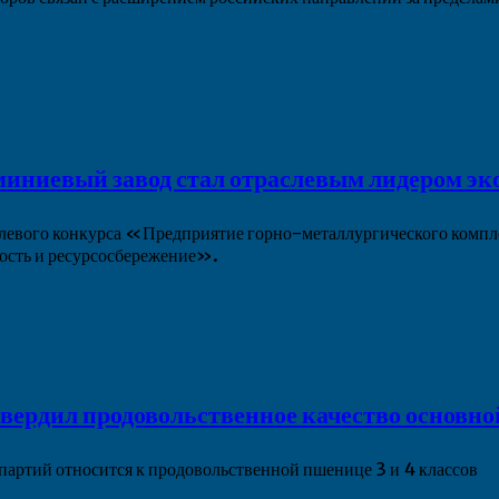
иниевый завод стал отраслевым лидером эк
слевого конкурса «Предприятие горно-металлургического комп
сть и ресурсосбережение».
вердил продовольственное качество основн
ртий относится к продовольственной пшенице 3 и 4 классов