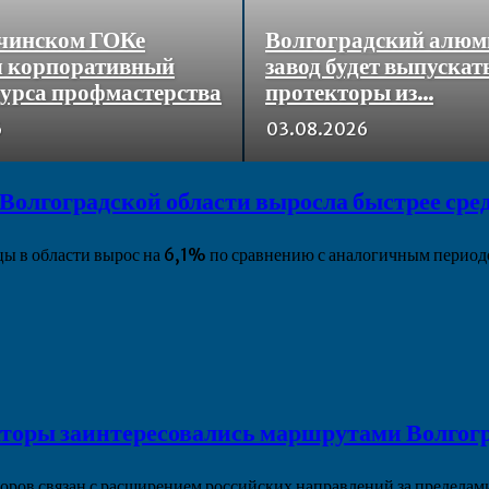
чинском ГОКе
Волгоградский алю
л корпоративный
завод будет выпускат
курса профмастерства
протекторы из...
6
03.08.2026
 Волгоградской области выросла быстрее сре
ицы в области вырос на 6,1% по сравнению с аналогичным перио
торы заинтересовались маршрутами Волгогр
оров связан с расширением российских направлений за предела