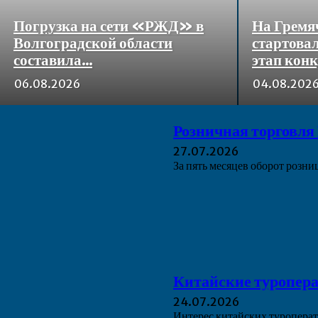
Погрузка на сети «РЖД» в
На Гремя
Волгоградской области
стартова
составила...
этап кон
06.08.2026
04.08.202
Розничная торговля
27.07.2026
За пять месяцев оборот розн
Китайские туропера
24.07.2026
Интерес китайских туроперат