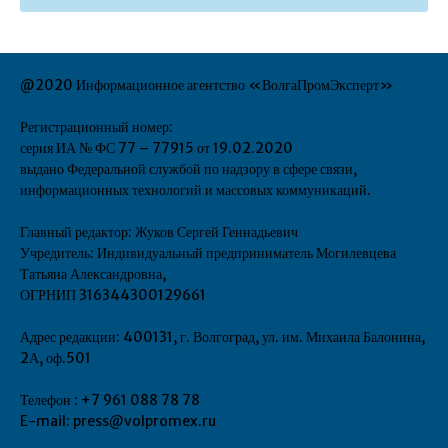
@2020 Информационное агентство «ВолгаПромЭксперт»
Регистрационный номер:
серия ИА № ФС 77 – 77915 от 19.02.2020
выдано Федеральной службой по надзору в сфере связи,
информационных технологий и массовых коммуникаций.
Главный редактор: Жуков Сергей Геннадьевич
Учредитель: Индивидуальный предприниматель Могилевцева
Татьяна Александровна,
ОГРНИП 316344300129661
Адрес редакции: 400131, г. Волгоград, ул. им. Михаила Балонина,
2А, оф.501
Телефон : +7 961 088 78 78
E-mail: press@volpromex.ru