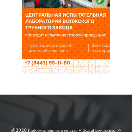
@2020 Информационное агентство «ВолгаПромЭксперт»