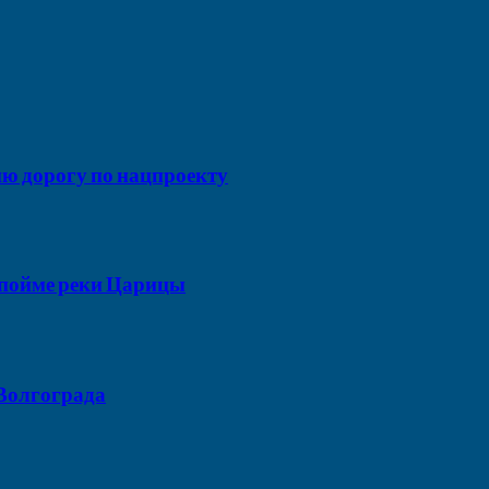
ию дорогу по нацпроекту
в пойме реки Царицы
 Волгограда