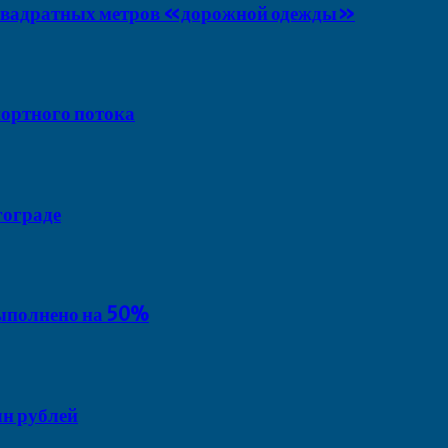
 квадратных метров «дорожной одежды»
портного потока
гограде
выполнено на 50%
лн рублей