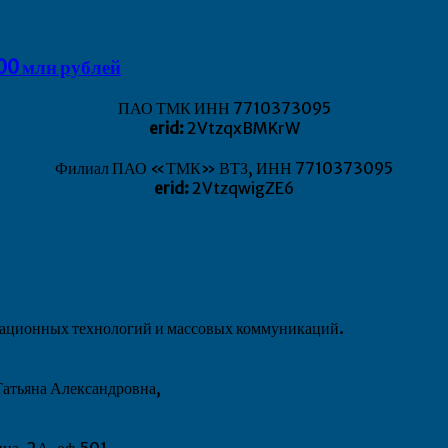
00 млн рублей
ПАО ТМК ИНН 7710373095
erid:
2VtzqxBMKrW
Филиал ПАО «ТМК» ВТЗ, ИНН 7710373095
erid:
2VtzqwigZE6
рмационных технологий и массовых коммуникаций.
атьяна Александровна,
ина, 2А, оф.501