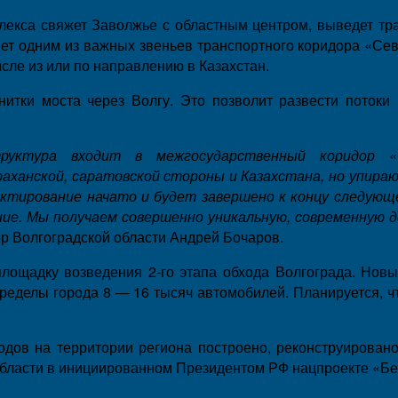
плекса свяжет Заволжье с областным центром, выведет тр
т одним из важных звеньев транспортного коридора «Сев
исле из или по направлению в Казахстан.
итки моста через Волгу. Это позволит развести потоки 
уктура входит в межгосударственный коридор «
аханской, саратовской стороны и Казахстана, но упир
ктирование начато и будет завершено к концу следую
ение. Мы получаем совершенно уникальную, современную
р Волгоградской области Андрей Бочаров.
площадку возведения 2-го этапа обхода Волгограда. Но
пределы города 8 — 16 тысяч автомобилей. Планируется, ч
одов на территории региона построено, реконструировано
области в инициированном Президентом РФ нацпроекте «Бе