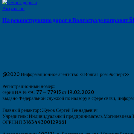
Актуально
На реконструкцию дорог в Волгограде направят 5
@2020 Информационное агентство «ВолгаПромЭксперт»
Регистрационный номер:
серия ИА № ФС 77 – 77915 от 19.02.2020
выдано Федеральной службой по надзору в сфере связи, инфо
Главный редактор: Жуков Сергей Геннадьевич
Учредитель: Индивидуальный предприниматель Могилевцева Т
ОГРНИП 316344300129661
Адрес редакции: 400131, г. Волгоград, ул. им. Михаила Балон