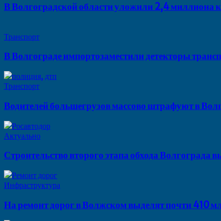
В Волгоградской области уложили 2,4 миллиона
Транспорт
В Волгограде импортозаместили детекторы транс
Транспорт
Водителей большегрузов массово штрафуют в Вол
Актуально
Строительство второго этапа обхода Волгограда 
Инфраструктура
На ремонт дорог в Волжском выделят почти 410 м