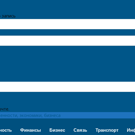
 запись
очте.
нности, экономики, бизнеса
ность
Финансы
Бизнес
Связь
Транспорт
Инф