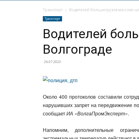
Транспорт
Водителей большегрузов массово шт
Транспорт
Водителей бол
Волгограде
26.07.2023
Около 400 протоколов составили сотру
нарушивших запрет на передвижение по
сообщает
ИА «ВолгаПромЭксперт»
.
Напомним, дополнительные огран
экстремальных температур действуют в в