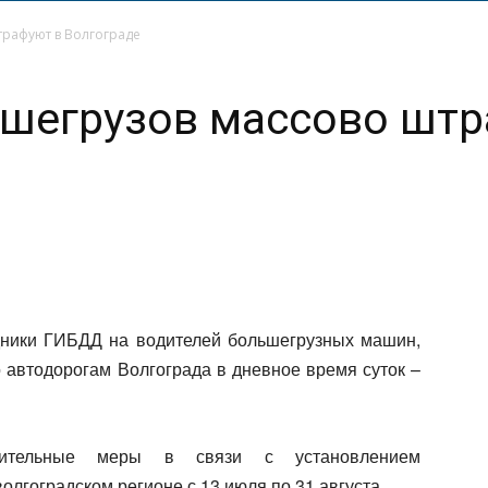
рафуют в Волгограде
ьшегрузов массово штр
дники ГИБДД на водителей большегрузных машин,
 автодорогам Волгограда в дневное время суток –
ичительные меры в связи с установлением
олгоградском регионе с 13 июля по 31 августа.