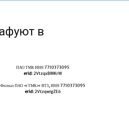
афуют в
ПАО ТМК ИНН 7710373095
erid:
2VtzqxBMKrW
Филиал ПАО «ТМК» ВТЗ, ИНН 7710373095
erid:
2VtzqwigZE6