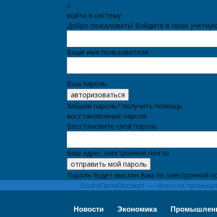
войти в систему
Добро пожаловать! Войдите в свою учётную
Ваше имя пользователя
Ваш пароль
Забыли пароль? получить помощь
восстановление пароля
Восстановите свой пароль
Ваш адрес электронной почты
Пароль будет выслан Вам по электронной п
ВолгаПромЭксперт — Новости промышле
Новости
Экономика
Промышлен