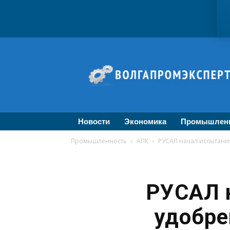
ВолгаПромЭксперт
—
Новости
промышленности,
экономики,
бизнеса
Новости
Экономика
Промышлен
Промышленность
АПК
РУСАЛ начал испытани
РУСАЛ 
удобре