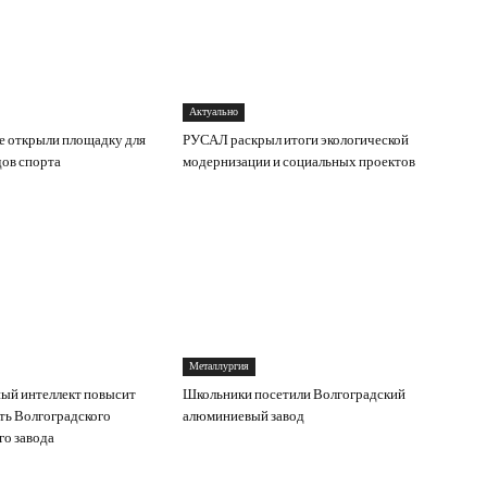
Актуально
е открыли площадку для
РУСАЛ раскрыл итоги экологической
ов спорта
модернизации и социальных проектов
Металлургия
ый интеллект повысит
Школьники посетили Волгоградский
ть Волгоградского
алюминиевый завод
о завода