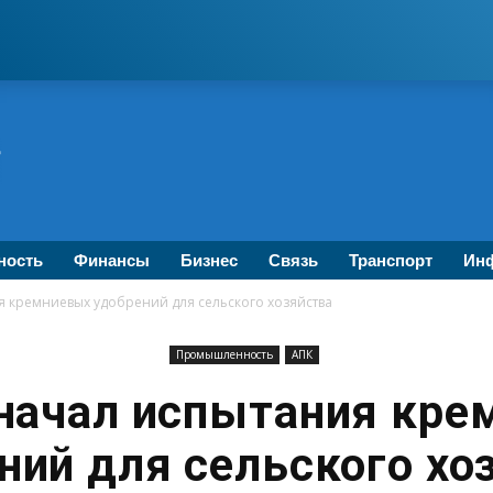
ность
Финансы
Бизнес
Связь
Транспорт
Инф
я кремниевых удобрений для сельского хозяйства
Промышленность
АПК
начал испытания кре
ний для сельского хо