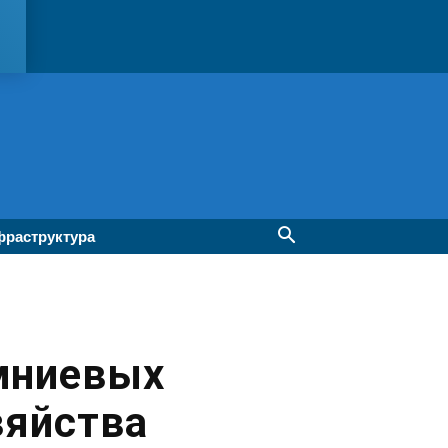
раструктура
мниевых
зяйства