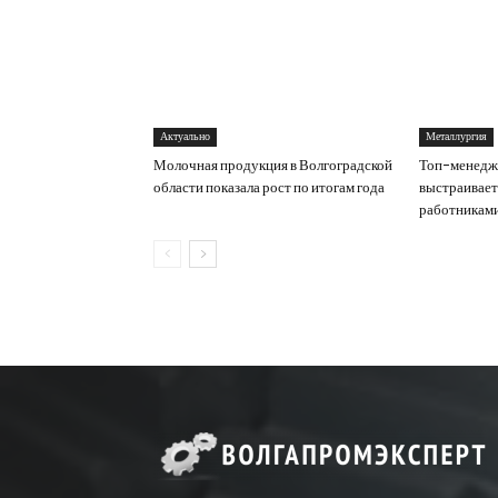
Актуально
Металлургия
Молочная продукция в Волгоградской
Топ-менедж
области показала рост по итогам года
выстраивает
работникам