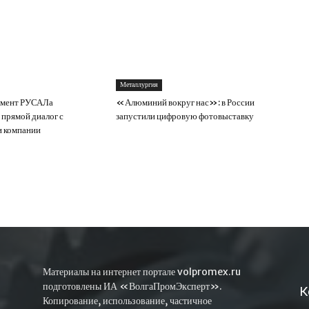
Металлургия
мент РУСАЛа
«Алюминий вокруг нас»: в России
 прямой диалог с
запустили цифровую фотовыставку
и компании
Материалы на интернет портале volpromex.ru
подготовлены ИА «ВолгаПромЭксперт».
К
Копирование, использование, частичное