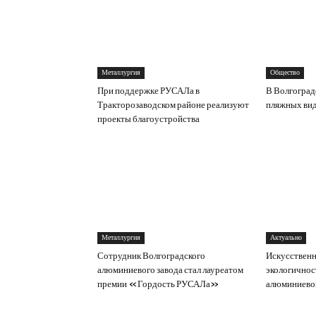
Металлургия
Общество
При поддержке РУСАЛа в
В Волгоград
Тракторозаводском районе реализуют
пляжных вид
проекты благоустройства
Металлургия
Актуально
Сотрудник Волгоградского
Искусственн
алюминиевого завода стал лауреатом
экологичнос
премии «Гордость РУСАЛа»
алюминиевог