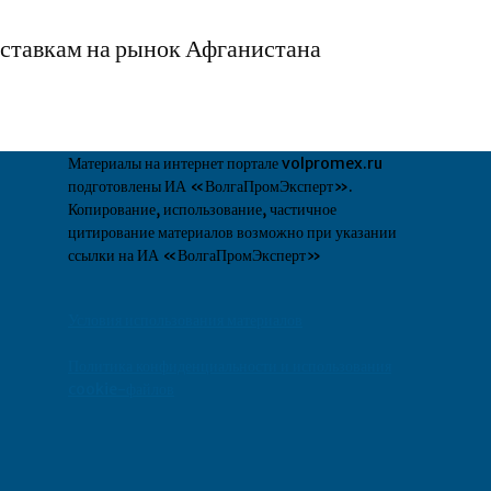
оставкам на рынок Афганистана
Материалы на интернет портале volpromex.ru
подготовлены ИА «ВолгаПромЭксперт».
Копирование, использование, частичное
цитирование материалов возможно при указании
ссылки на ИА «ВолгаПромЭксперт»
Условия использования материалов
Политика конфиденциальности и использования
cookie-файлов