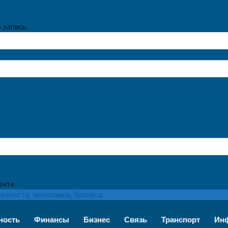
 запись
очте.
нности, экономики, бизнеса
ность
Финансы
Бизнес
Связь
Транспорт
Инф