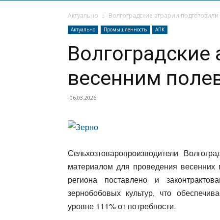
Актуально
Волгоградские аграрии подготовили
Актуально
Промышленность
АПК
Волгоградские 
весенним поле
06.03.2026
Сельхозтоваропроизводители Волгогр
материалом для проведения весенних 
региона поставлено и законтракто
зернобобовых культур, что обеспечив
уровне 111% от потребности.