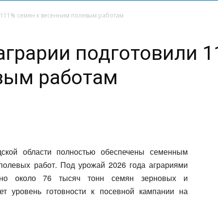
 111% семян к весенним полевым работам
аграрии подготовили 1
вым работам
адской области полностью обеспечены семенным
полевых работ. Под урожай 2026 года аграриями
вано около 76 тысяч тонн семян зерновых и
ает уровень готовности к посевной кампании на