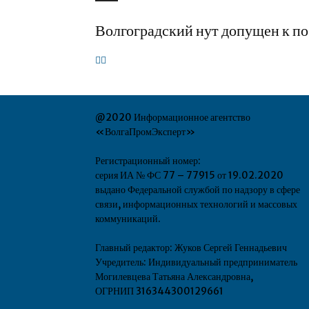
Волгоградский нут допущен к п
@2020 Информационное агентство
«ВолгаПромЭксперт»
Регистрационный номер:
серия ИА № ФС 77 – 77915 от 19.02.2020
выдано Федеральной службой по надзору в сфере
связи, информационных технологий и массовых
коммуникаций.
Главный редактор: Жуков Сергей Геннадьевич
Учредитель: Индивидуальный предприниматель
Могилевцева Татьяна Александровна,
ОГРНИП 316344300129661