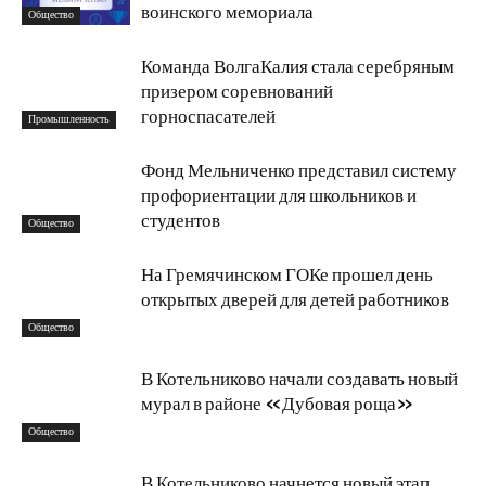
воинского мемориала
Общество
Команда ВолгаКалия стала серебряным
призером соревнований
горноспасателей
Промышленность
Фонд Мельниченко представил систему
профориентации для школьников и
студентов
Общество
На Гремячинском ГОКе прошел день
открытых дверей для детей работников
Общество
В Котельниково начали создавать новый
мурал в районе «Дубовая роща»
Общество
В Котельниково начнется новый этап