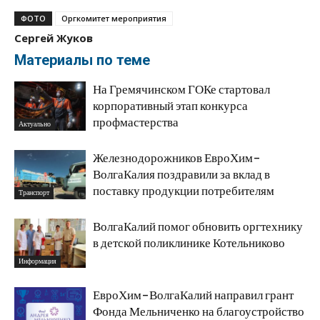
ФОТО
Оргкомитет мероприятия
Сергей Жуков
Материалы по теме
На Гремячинском ГОКе стартовал
корпоративный этап конкурса
профмастерства
Актуально
Железнодорожников ЕвроХим-
ВолгаКалия поздравили за вклад в
поставку продукции потребителям
Транспорт
ВолгаКалий помог обновить оргтехнику
в детской поликлинике Котельниково
Информация
ЕвроХим-ВолгаКалий направил грант
Фонда Мельниченко на благоустройство