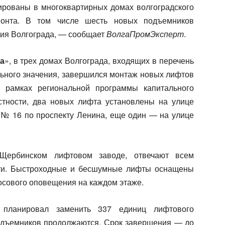
ированы в многоквартирных домах волгоградского
монта. В том числе шесть новых подъемников
дия Волгограда, — сообщает
ВолгаПромЭксперт
.
а
», в трех домах Волгограда, входящих в перечень
льного значения, завершился монтаж новых лифтов
 рамках региональной программы капитального
стности, два новых лифта установлены на улице
е № 16 по проспекту Ленина, еще один — на улице
Щербинском лифтовом заводе, отвечают всем
ти. Быстроходные и бесшумные лифты оснащены
осового оповещения на каждом этаже.
планировал заменить 337 единиц лифтового
одъемников продолжаются. Срок завершения — до