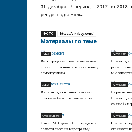
31 декабря. В период с 2017 по 2018 
ресурс подъемника.
ФОТО
https://pixabay.com/
Материалы по теме
ЖКХ
Актуально
Волгоградская область возглавила
Волгоградск
рейтинг регионов по капитальному
регионов по
ремонту жилья
многокварт
ЖКХ
Актуально
В волгоградских многоэтажках
На развитие
обновили более тысячи лифтов
Волгоградск
свыше 12 мл
Строительство
Актуально
Свыше 500 домов Волгоградской
С нового год
области внесены в программу
стоимость в