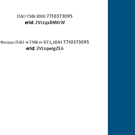
ПАО ТМК ИНН 7710373095
erid:
2VtzqxBMKrW
Филиал ПАО «ТМК» ВТЗ, ИНН 7710373095
erid:
2VtzqwigZE6