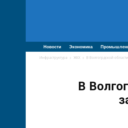
ВолгаПромЭксперт
—
Новости
промышленности,
экономики,
бизнеса
Новости
Экономика
Промышлен
Инфраструктура
ЖКХ
В Волгогрдской области
В Волго
з