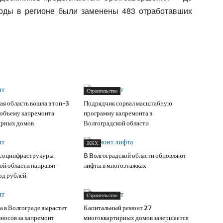
годы в регионе были заменены 483 отработавших
Строительство
ая область вошла в топ-3
Подрядчик сорвал масштабную
 объему капремонта
программу капремонта в
ирных домов
Волгоградской области
ЖКХ
 социнфраструкуры
В Волгоградской области обновляют
ой области направят
лифты в многоэтажках
рд рублей
Строительство
а в Волгограде вырастет
Капитальный ремонт 27
зносов за капремонт
многоквартирных домов завершается