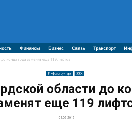
ность
Финансы
Бизнес
Связь
Транспорт
Инф
 до конца года заменят еще 119 лифтов
Инфраструктура
ЖКХ
грдской области до ко
аменят еще 119 лифт
05.09.2019