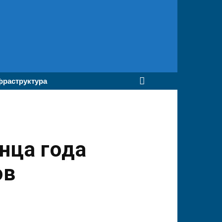
раструктура
нца года
ов