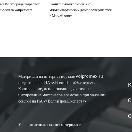
а в Волгограде вырастет
Капитальный ремонт 27
зносов за капремонт
многоквартирных домов завершается
в Михайловке
Материалы на интернет портале volpromex.ru
подготовлены ИА «ВолгаПромЭксперт».
К
Копирование, использование, частичное
цитирование материалов возможно при указании
С
ссылки на ИА «ВолгаПромЭксперт»
О
Условия использования материалов