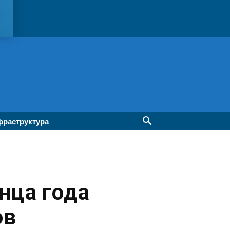
раструктура
нца года
ов