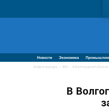
ВолгаПромЭксперт
—
Новости
промышленности,
экономики,
бизнеса
Новости
Экономика
Промышлен
Инфраструктура
ЖКХ
В Волгогрдской области 
В Волго
з