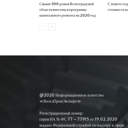
Свыше 500 домов Волгоградской
С нового год
области внесены в программу
стоимость в
капитального ремонта на 2020 год
@2020 Информационное агентство
«ВолгаПромЭксперт»
Регистрационный номер:
серия ИА № ФС 77 – 77915 от 19.02.2020
выдано Федеральной службой по надзору в сфере