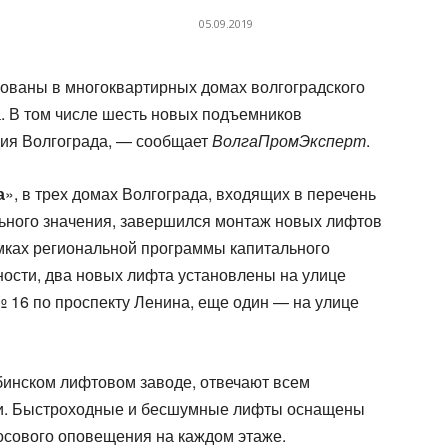
05.09.2019
ованы в многоквартирных домах волгоградского
. В том числе шесть новых подъемников
дия Волгограда, — сообщает
ВолгаПромЭксперт
.
а
», в трех домах Волгограда, входящих в перечень
льного значения, завершился монтаж новых лифтов
мках региональной программы капитального
ности, два новых лифта установлены на улице
№ 16 по проспекту Ленина, еще один — на улице
инском лифтовом заводе, отвечают всем
и. Быстроходные и бесшумные лифты оснащены
осового оповещения на каждом этаже.