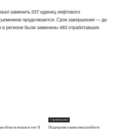
ровал заменить 337 единиц лифтового
одъемников продолжаются. Срок завершения — до
ды в регионе были заменены 483 отработавших
Строительство
ая область вошла в топ-3
Подрядчик сорвал масштабную