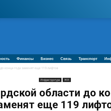
ность
Финансы
Бизнес
Связь
Транспорт
Инф
до конца года заменят еще 119 лифтов
Инфраструктура
ЖКХ
грдской области до ко
аменят еще 119 лифт