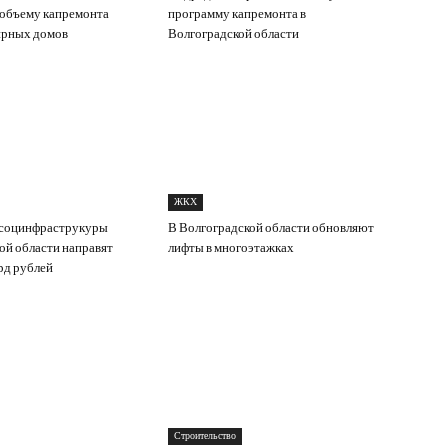
 объему капремонта
программу капремонта в
ирных домов
Волгоградской области
ЖКХ
 социнфраструкуры
В Волгоградской области обновляют
ой области направят
лифты в многоэтажках
рд рублей
Строительство