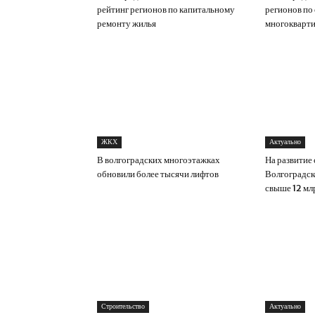
рейтинг регионов по капитальному
регионов по
ремонту жилья
многокварт
ЖКХ
Актуально
В волгоградских многоэтажках
На развитие
обновили более тысячи лифтов
Волгоградск
свыше 12 мл
Строительство
Актуально