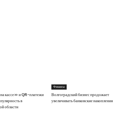
Финансы
на кассе» и QR-платежи
Волгоградский бизнес продожает
пулярность в
увеличивать банковские накопления
ой области