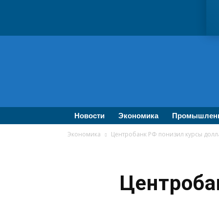
ВолгаПромЭксперт
—
Новости
промышленности,
экономики,
бизнеса
Новости
Экономика
Промышлен
Экономика
Центробанк РФ понизил курсы долл
Центроба