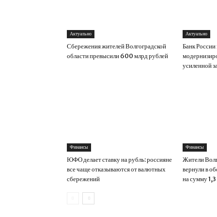
Актуально
Актуально
Сбережения жителей Волгоградской
Банк России
области превысили 600 млрд рублей
модернизиро
усиленной з
Финансы
Финансы
ЮФО делает ставку на рубль: россияне
Жители Волг
все чаще отказываются от валютных
вернули в о
сбережений
на сумму 1,3