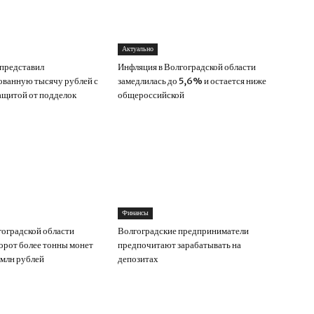
Актуально
 представил
Инфляция в Волгоградской области
ванную тысячу рублей с
замедлилась до 5,6% и остается ниже
ащитой от подделок
общероссийской
Финансы
оградской области
Волгоградские предприниматели
борот более тонны монет
предпочитают зарабатывать на
 млн рублей
депозитах