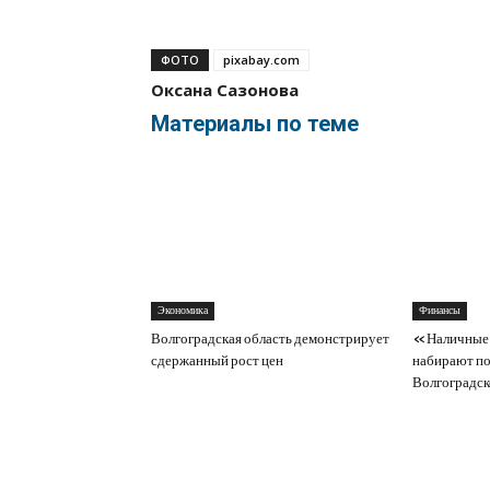
ФОТО
pixabay.com
Оксана Сазонова
Материалы по теме
Экономика
Финансы
Волгоградская область демонстрирует
«Наличные 
сдержанный рост цен
набирают по
Волгоградск