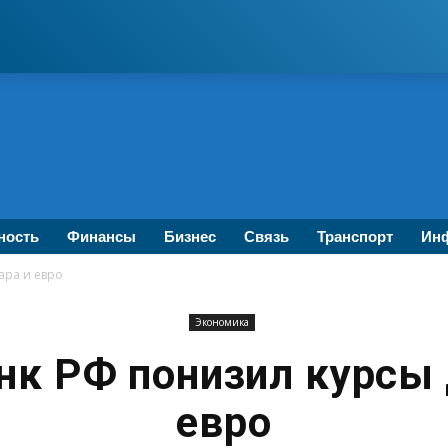
ность
Финансы
Бизнес
Связь
Транспорт
Инф
ара и евро
Экономика
нк РФ понизил курсы 
евро