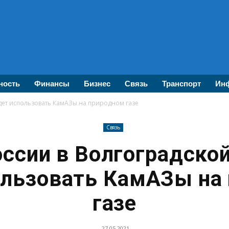
ность
Финансы
Бизнес
Связь
Транспорт
Инф
удет использовать КамАЗы на природном газе
Связь
ссии в Волгоградско
ользовать КамАЗы на
газе
27.05.2021