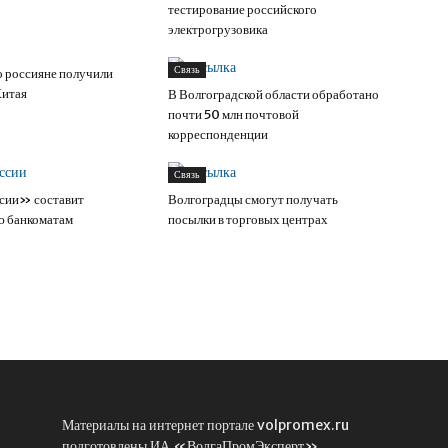
тестирование российского
электрогрузовика
Связь
о россияне получили
Китая
В Волгоградской области обработано
почти 50 млн почтовой
корреспонденции
Связь
сии» составит
Волгоградцы смогут получать
ю банкоматам
посылки в торговых центрах
Материалы на интернет портале volpromex.ru
подготовлены ИА «ВолгаПромЭксперт».