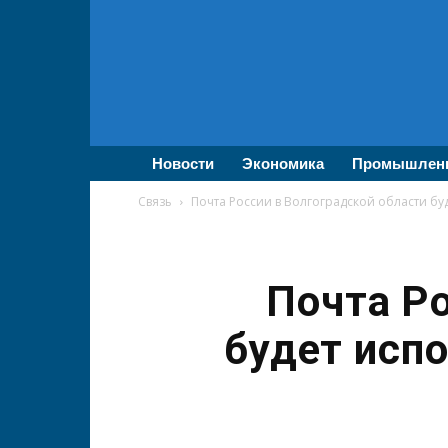
ВолгаПромЭксперт
—
Новости
промышленности,
экономики,
бизнеса
Новости
Экономика
Промышлен
Связь
Почта России в Волгоградской области б
Почта Ро
будет исп