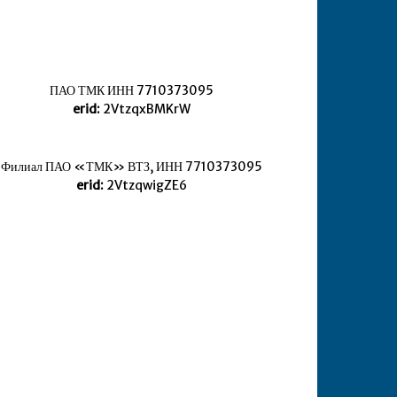
ПАО ТМК ИНН 7710373095
erid:
2VtzqxBMKrW
Филиал ПАО «ТМК» ВТЗ, ИНН 7710373095
erid:
2VtzqwigZE6