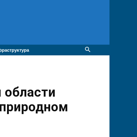
раструктура
й области
 природном