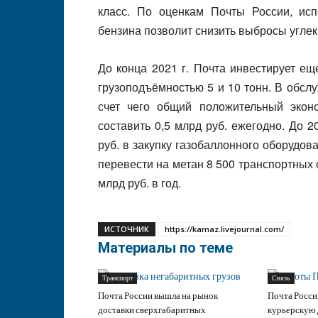
класс. По оценкам Почты России, ис
бензина позволит снизить выбросы углекис
До конца 2021 г. Почта инвестирует ещ
грузоподъёмностью 5 и 10 тонн. В обсл
счет чего общий положительный экон
составить 0,5 млрд руб. ежегодно. До 2
руб. в закупку газобаллонного оборудов
перевести на метан 8 500 транспортных 
млрд руб. в год.
ИСТОЧНИК
https://kamaz.livejournal.com/
Материалы по теме
Транспорт
Связь
Почта России вышла на рынок
Почта Росси
доставки сверхгабаритных
курьерскую 