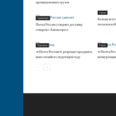
промышленных грузов
Связь
Транспорт
Больше всег
посылок из 
Почта России ускоряет доставку
товаров с Алиэкспресс
Торговля
Связь
«Почте России» разрешат продавать
«Почта Рос
вино онлайн в следующем году
конкуренци