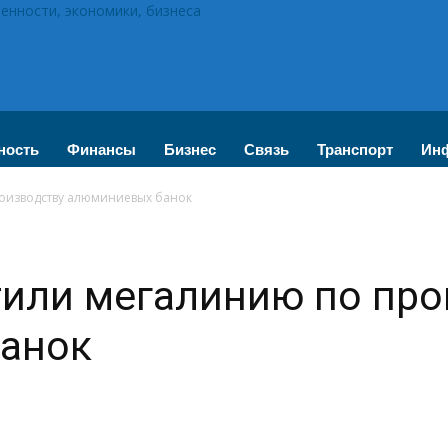
нности, экономики, бизнеса
ность
Финансы
Бизнес
Связь
Транспорт
Инф
роизводству алюминиевых банок
тили мегалинию по про
анок