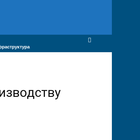
раструктура
изводству