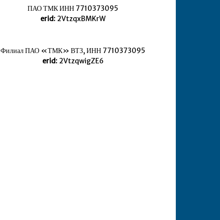
ПАО ТМК ИНН 7710373095
erid:
2VtzqxBMKrW
Филиал ПАО «ТМК» ВТЗ, ИНН 7710373095
erid:
2VtzqwigZE6