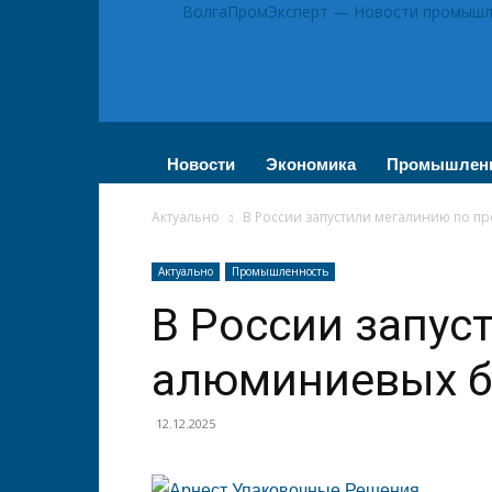
ВолгаПромЭксперт — Новости промышле
Новости
Экономика
Промышлен
Актуально
В России запустили мегалинию по п
Актуально
Промышленность
В России запус
алюминиевых б
12.12.2025