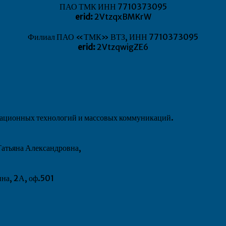
ПАО ТМК ИНН 7710373095
erid:
2VtzqxBMKrW
Филиал ПАО «ТМК» ВТЗ, ИНН 7710373095
erid:
2VtzqwigZE6
рмационных технологий и массовых коммуникаций.
атьяна Александровна,
ина, 2А, оф.501