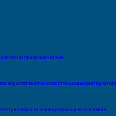
 Волгограде произошел взрыв
ния нарастит выпуск импортозамещающей продукц
стей российского рынка радиаторов отопления