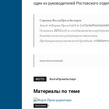
один из руководителей Ростовского отд
Справка ВолгаПромЭксперт
Завод «Форте Пром ГмбХ» («FortePromGmbH»)
Основан в 2012 году и сегодня является предприя
биметаллических радиаторов отопления.
Продукция выпускается под брендами «Halsen
новости компаний
ФОТО
ВолгаПромЭксперт
Материалы по теме
Актуально