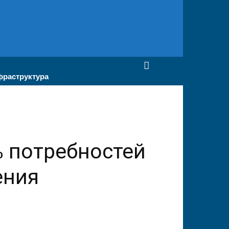
раструктура
% потребностей
ения