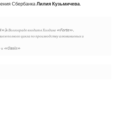
еления Сбербанка
Лилия Кузьмичева
.
в Волгограде входит в Холдинг «Forte».
тием полного цикла по производству алюминиевых и
» и «Oasis»