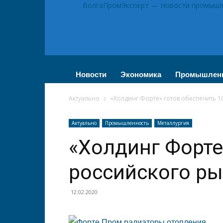
ВолгаПромЭксперт — Новости промышле
Новости
Экономика
Промышлен
Актуально
«Холдинг Форте» готов обеспечить 
Актуально
Промышленность
Металлургия
«Холдинг Форте
российского ры
12.02.2020