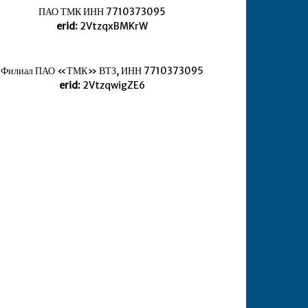
ПАО ТМК ИНН 7710373095
erid:
2VtzqxBMKrW
Филиал ПАО «ТМК» ВТЗ, ИНН 7710373095
erid:
2VtzqwigZE6