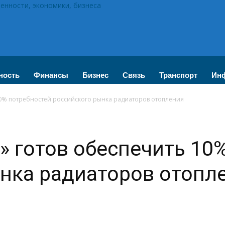
нности, экономики, бизнеса
ность
Финансы
Бизнес
Связь
Транспорт
Инф
10% потребностей российского рынка радиаторов отопления
» готов обеспечить 10
нка радиаторов отопл