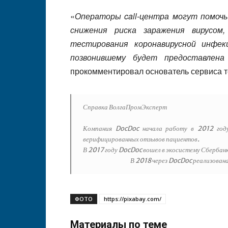
«
Операторы call-центра могут помочь
снижения риска заражения вирусом
тестирования коронавирусной инфек
позвонившему будет предоставлена 
прокомментировал основатель сервиса
Справка ВолгаПромЭксперт
Компания DocDoc начала работу в 2012 году
верифицированных отзывов пациентов.
В 2017 году DocDoc вошел в экосистему Сбербан
В 2018 через DocDoc реализован
ФОТО
https://pixabay.com/
Материалы по теме