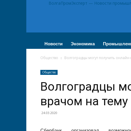
ВолгаПромЭксперт — Новости промышле
Новости
Экономика
Промышлен
Общество
Волгоградцы могут получить онлайн-
Общество
Волгоградцы мо
врачом на тему
24.03.2020
Сбербанк организовал возможно