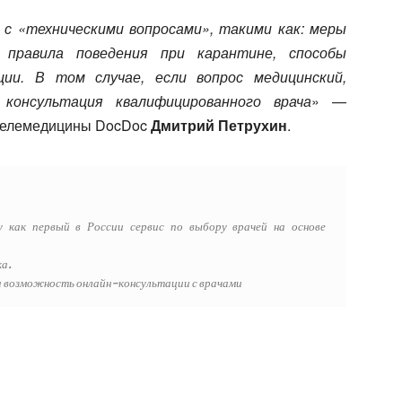
 с «техническими вопросами», такими как: меры
, правила поведения при карантине, способы
ции. В том случае, если вопрос медицинский,
консультация квалифицированного врача
» —
 телемедицины DocDoc
Дмитрий Петрухин
.
 как первый в России сервис по выбору врачей на основе
ка.
а возможность онлайн-консультации с врачами