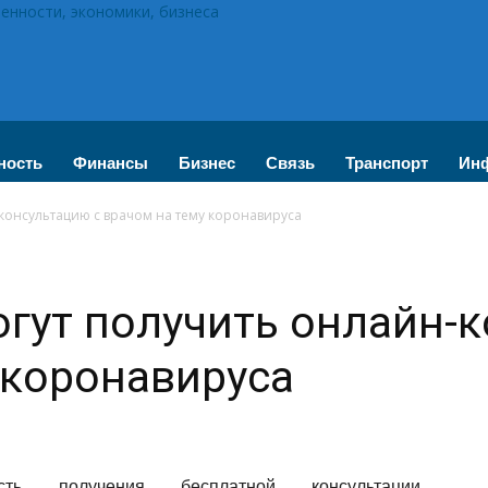
нности, экономики, бизнеса
ность
Финансы
Бизнес
Связь
Транспорт
Инф
консультацию с врачом на тему коронавируса
гут получить онлайн-к
 коронавируса
сть получения бесплатной консультации