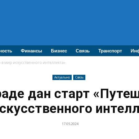
ность
Финансы
Бизнес
Связь
Транспорт
Инф
 в мир искусственного интеллекта»
Актуально
Связь
раде дан старт «Путе
скусственного интел
17.05.2024