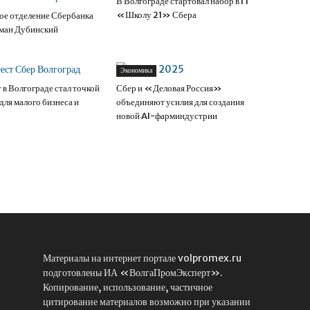
В Волгограде стартовал набор в IT
«Школу 21» Сбера
ое отделение Сбербанка
оман Дубинский
Экономика
 в Волгограде стал точкой
Сбер и «Деловая Россия»
для малого бизнеса и
объединяют усилия для создания
новой AI-фарминдустрии
Материалы на интернет портале volpromex.ru
подготовлены ИА «ВолгаПромЭксперт».
Копирование, использование, частичное
цитирование материалов возможно при указании