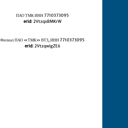
ПАО ТМК ИНН 7710373095
erid:
2VtzqxBMKrW
Филиал ПАО «ТМК» ВТЗ, ИНН 7710373095
erid:
2VtzqwigZE6