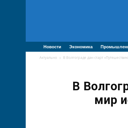
ВолгаПромЭксперт
—
Новости
промышленности,
экономики,
бизнеса
Новости
Экономика
Промышлен
Актуально
В Волгограде дан старт «Путешествию
В Волгог
мир и