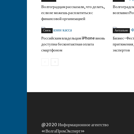
Волгоградцам рассказали, что делать,
Волгоградск
если не можешь расплатиться с
возглавил Р
финансовой организацией
Связь
Актуально
Российским владельцам iPhone вновь
Бизнес-Фест
доступна бесконтактная оплата
притяжения 
смартфоном
экспертов
@2020 Информационное агентство
«ВолгаПромЭксперт»