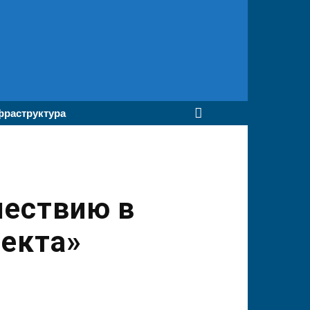
раструктура
шествию в
лекта»