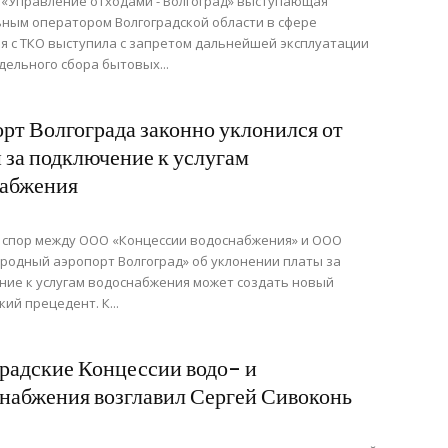
«Управление отходами - Волгоград» выступающая
ным оператором Волгоградской области в сфере
 с ТКО выступила с запретом дальнейшей эксплуатации
дельного сбора бытовых...
рт Волгограда законно уклонился от
 за подключение к услугам
набжения
 спор между ООО «Концессии водоснабжения» и ООО
одный аэропорт Волгоград» об уклонении платы за
ие к услугам водоснабжения может создать новый
ий прецедент. К...
радские Концессии водо- и
набжения возглавил Сергей Сивоконь