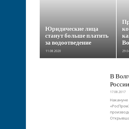
Пр
Юридические лица
ко
станут больше платить
ка
за водоотведение
Во
11.08.2020
29.0
В Волг
России
17.08.2017
Накануне 
«РосПромЭ
производс
Открывшая