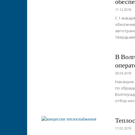
обеспе
11.12.2018
С 1 январ
обеспечив
автотран
твердыми
В Волг
операт
28.04.2018
Накануне 
по обращ
Волгоград
отбор нес
Теплос
11.02.2019