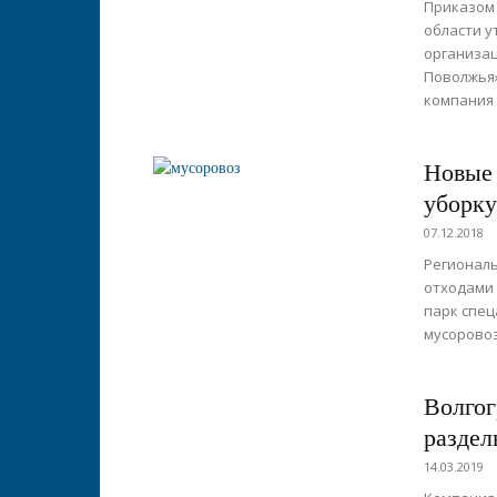
Приказом 
области у
организа
Поволжья»
компания 
Новые
уборку
07.12.2018
Регионал
отходами 
парк спец
мусоровоз
Волгог
раздел
14.03.2019