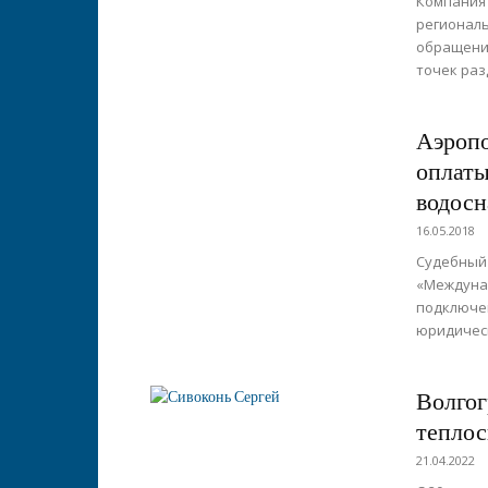
Компания 
региональ
обращения
точек раз
Аэропо
оплаты
водос
16.05.2018
Судебный
«Междунар
подключен
юридическ
Волгог
теплос
21.04.2022