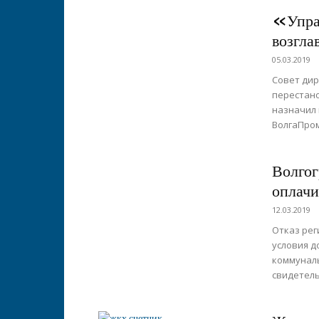
«Упра
возгла
05.03.2019
Совет ди
перестано
назначил 
ВолгаПром
Волгог
оплачи
12.03.2019
Отказ рег
условия д
коммуналь
свидетель