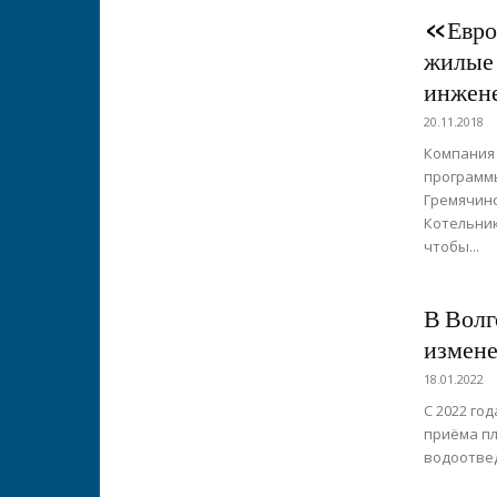
«Евро
жилые 
инжен
20.11.2018
Компания
программ
Гремячинс
Котельник
чтобы...
В Волг
измене
18.01.2022
С 2022 го
приёма пл
водоотвед