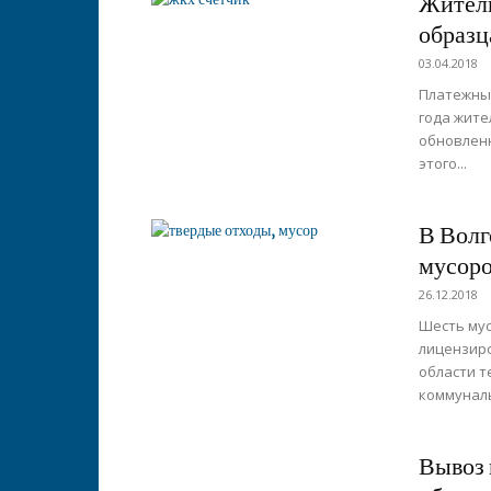
Жители
образц
03.04.2018
Платежный
года жите
обновленн
этого...
В Волг
мусоро
26.12.2018
Шесть мус
лицензиро
области т
коммуналь
Вывоз 