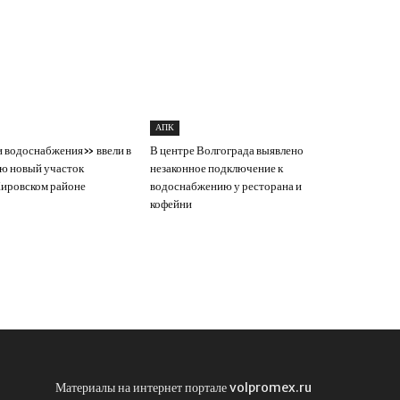
АПК
 водоснабжения» ввели в
В центре Волгограда выявлено
ю новый участок
незаконное подключение к
Кировском районе
водоснабжению у ресторана и
кофейни
Материалы на интернет портале volpromex.ru