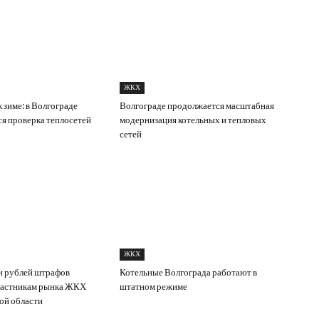
ЖКХ
 зиме: в Волгограде
Волгограде продолжается масштабная
я проверка теплосетей
модернизация котельных и тепловых
сетей
ЖКХ
н рублей штрафов
Котельные Волгограда работают в
частникам рынка ЖКХ
штатном режиме
ой области