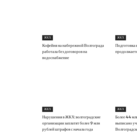
ЖКХ
ЖКХ
Кофейня на набережной Волгограда
Подготовка к
работала без договоров на
продолжаетс
водоснабжение
ЖКХ
ЖКХ
Нарушения в ЖКХ: волгоградские
Более 44 мл
организации заплатят более 9 млн
выписано у
рублей штрафов с начала года
Волгоградск