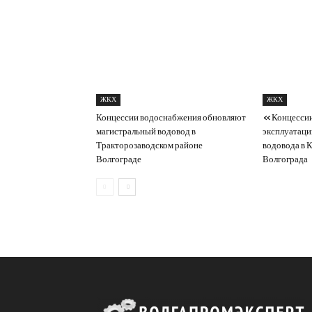
ЖКХ
ЖКХ
Концессии водоснабжения обновляют
«Концессии
магистральный водовод в
эксплуатаци
Тракторозаводском районе
водовода в 
Волгограде
Волгограда