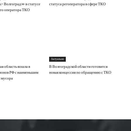
- Волгоград» в статусе
статуса регоператора в сфере ТКО
го оператора ТКО
Актуально
ая область вошла в
В Волгоградской области готовится
ионов РФ с наименьшим
новая концессия по обращению с ТКО
 мусора