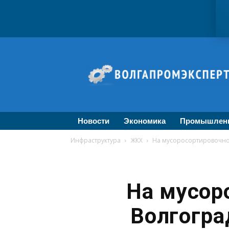
ВолгаПромЭксперт
—
Новости
промышленности,
экономики,
бизнеса
Новости
Экономика
Промышлен
Инфраструктура
ЖКХ
На мусоросортировочно
На мусор
Волгогра