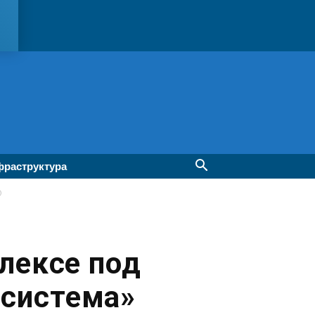
раструктура
О
лексе под
 система»