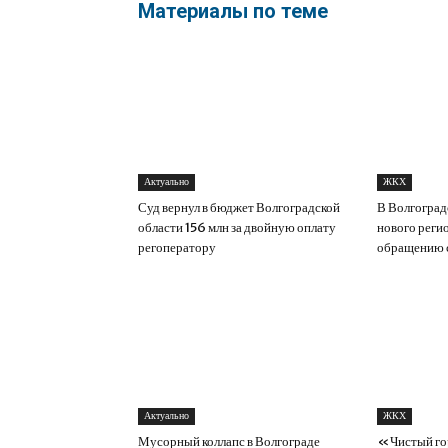
Материалы по теме
Актуально
ЖКХ
Суд вернул в бюджет Волгоградской
В Волгоград
области 156 млн за двойную оплату
нового реги
регоператору
обращению 
Актуально
ЖКХ
Мусорный коллапс в Волгограде
«Чистый го