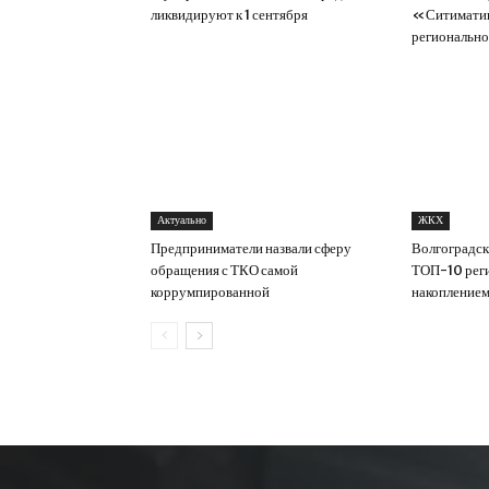
ликвидируют к 1 сентября
«Ситиматик
регионально
Актуально
ЖКХ
Предприниматели назвали сферу
Волгоградск
обращения с ТКО самой
ТОП-10 рег
коррумпированной
накоплением