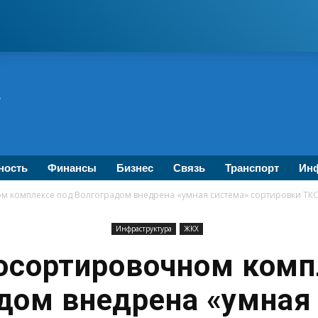
ность
Финансы
Бизнес
Связь
Транспорт
Инф
м комплексе под Волгоградом внедрена «умная система» сортировки ТК
Инфраструктура
ЖКХ
осортировочном комп
дом внедрена «умная