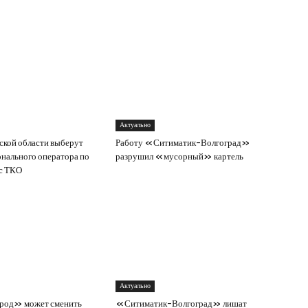
Актуально
ской области выберут
Работу «Ситиматик-Волгоград»
онального оператора по
разрушил «мусорный» картель
с ТКО
Актуально
род» может сменить
«Ситиматик-Волгоград» лишат