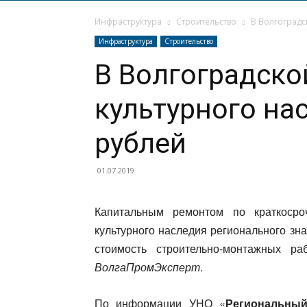
Инфраструктура
Строительство
В Волгоградс
Инфраструктура
Строительство
В Волгоградско
культурного на
рублей
01.07.2019
Капитальным ремонтом по краткоср
культурного наследия регионального зн
стоимость строительно-монтажных р
ВолгаПромЭксперт
.
По информации УНО «
Региональны