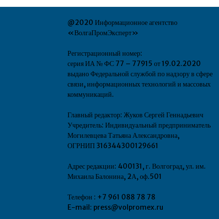
@2020 Информационное агентство
«ВолгаПромЭксперт»
Регистрационный номер:
серия ИА № ФС 77 – 77915 от 19.02.2020
выдано Федеральной службой по надзору в сфере
связи, информационных технологий и массовых
коммуникаций.
Главный редактор: Жуков Сергей Геннадьевич
Учредитель: Индивидуальный предприниматель
Могилевцева Татьяна Александровна,
ОГРНИП 316344300129661
Адрес редакции: 400131, г. Волгоград, ул. им.
Михаила Балонина, 2А, оф.501
Телефон : +7 961 088 78 78
E-mail: press@volpromex.ru