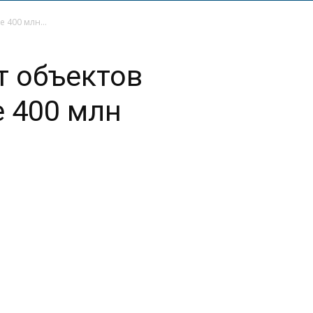
 400 млн...
т объектов
е 400 млн