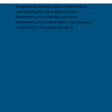
Материалы на интернет портале volpromex.ru
подготовлены ИА «ВолгаПромЭксперт».
Копирование, использование, частичное
цитирование материалов возможно при указании
ссылки на ИА «ВолгаПромЭксперт»
Условия использования материалов
Политика конфиденциальности и использования
cookie-файлов