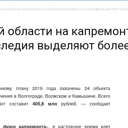
кой области на капремонт объектов культурного наследия выделяют более
й области на капремон
следия выделяют боле
очному плану 2019 года охвачены 24 объекта
ачения в Волгограде, Волжском и Камышине. Всего
абот составит
405,8 млн
рублей, — сообщает
й фонд капремонта
», в настоящее время идет