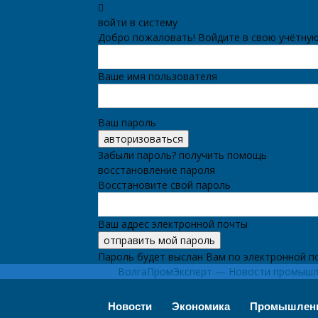
войти в систему
Добро пожаловать! Войдите в свою учётную
Ваше имя пользователя
Ваш пароль
Забыли пароль? получить помощь
восстановление пароля
Восстановите свой пароль
Ваш адрес электронной почты
Пароль будет выслан Вам по электронной п
ВолгаПромЭксперт — Новости промышле
Новости
Экономика
Промышлен