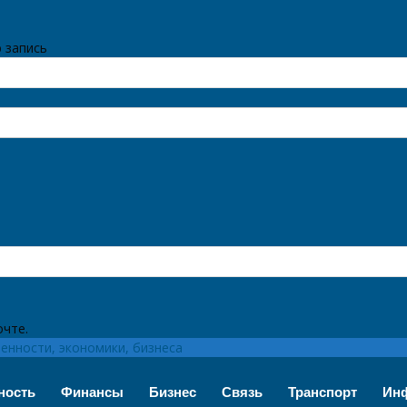
 запись
очте.
нности, экономики, бизнеса
ность
Финансы
Бизнес
Связь
Транспорт
Инф