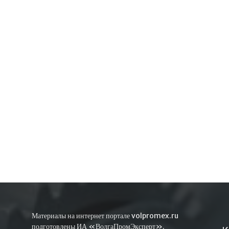
Материалы на интернет портале volpromex.ru
подготовлены ИА «ВолгаПромЭксперт».