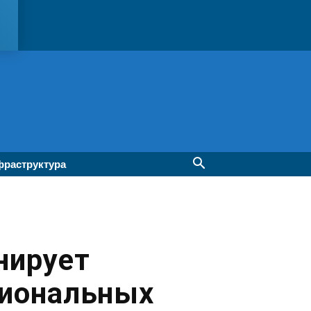
раструктура
нирует
гиональных