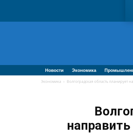
ВолгаПромЭксперт
—
Новости
промышленности,
экономики,
бизнеса
Новости
Экономика
Промышлен
Экономика
Волгоградская область планирует 
Волго
направить