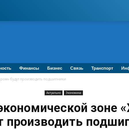
ность
Финансы
Бизнес
Связь
Транспорт
Инф
пром» будут производить подшипники
Актуально
Экономика
 экономической зоне 
т производить подши