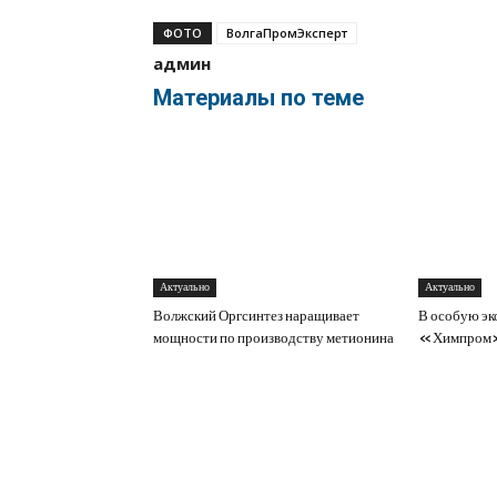
ФОТО
ВолгаПромЭксперт
админ
Материалы по теме
Актуально
Актуально
Волжский Оргсинтез наращивает
В особую эк
мощности по производству метионина
«Химпром» 