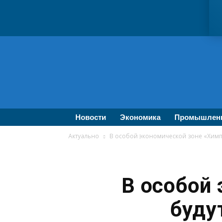
ВолгаПромЭксперт
—
Новости
промышленности,
экономики,
бизнеса
Новости
Экономика
Промышлен
Актуально
В особой экономической зоне «Хим
В особой
буду