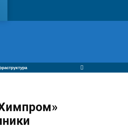
раструктура
«Химпром»
пники