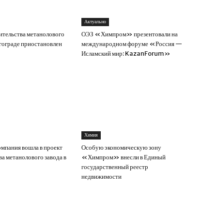
Актуально
ительства метанолового
ОЭЗ «Химпром» презентовали на
лгограде приостановлен
международном форуме «Россия —
Исламский мир: KazanForum»
Химия
омпания вошла в проект
Особую экономическую зону
ва метанолового завода в
«Химпром» внесли в Единый
государственный реестр
недвижимости