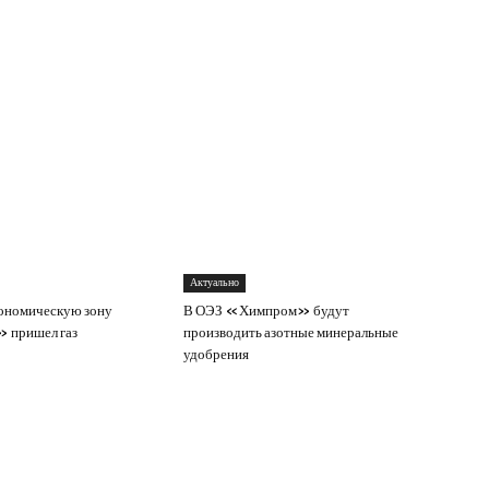
Актуально
ономическую зону
В ОЭЗ «Химпром» будут
пришел газ
производить азотные минеральные
удобрения