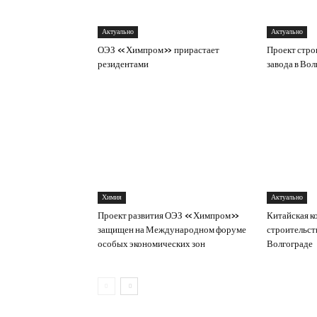
Актуально
Актуально
ОЭЗ «Химпром» прирастает
Проект стро
резидентами
завода в Во
Химия
Актуально
Проект развития ОЭЗ «Химпром»
Китайская к
защищен на Международном форуме
строительст
особых экономических зон
Волгограде