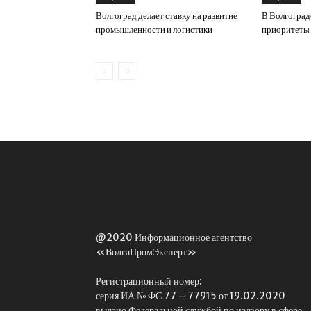
Волгоград делает ставку на развитие
В Волгоград
промышленности и логистики
приоритеты 
@2020 Информационное агентство
«ВолгаПромЭксперт»
Регистрационный номер:
серия ИА № ФС 77 – 77915 от 19.02.2020
выдано Федеральной службой по надзору в сфере