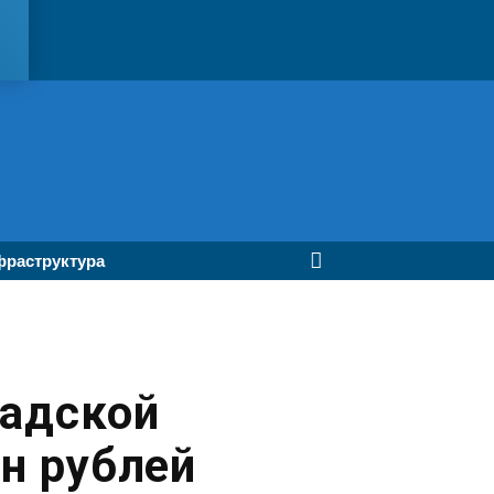
раструктура
радской
н рублей