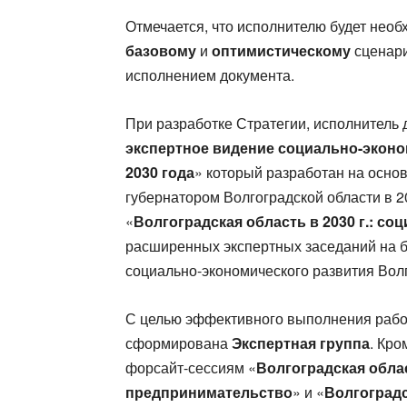
Отмечается, что исполнителю будет необ
базовому
и
оптимистическому
сценари
исполнением документа.
При разработке Стратегии, исполнитель 
экспертное видение социально-эконо
2030 года
» который разработан на осно
губернатором Волгоградской области в 2
«
Волгоградская область в 2030 г.: с
расширенных экспертных заседаний на б
социально-экономического развития Волг
С целью эффективного выполнения работ
сформирована
Экспертная группа
. Кро
форсайт-сессиям «
Волгоградская облас
предпринимательство
» и «
Волгоградс