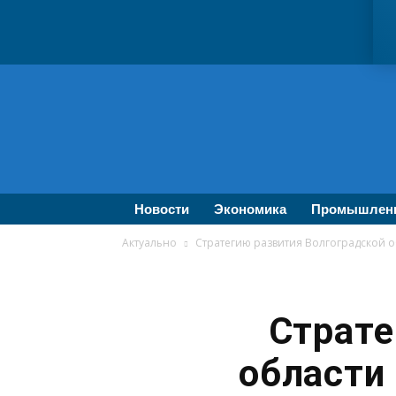
ВолгаПромЭксперт
—
Новости
промышленности,
экономики,
бизнеса
Новости
Экономика
Промышлен
Актуально
Стратегию развития Волгоградской о
Страте
области