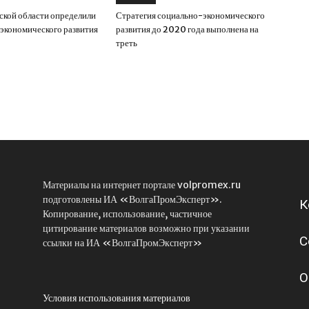
ской области определили
Стратегия социально-экономического
экономического развития
развития до 2020 года выполнена на
треть
Материалы на интернет портале volpromex.ru
подготовлены ИА «ВолгаПромЭксперт».
К
Копирование, использование, частичное
цитирование материалов возможно при указании
С
ссылки на ИА «ВолгаПромЭксперт»
О
Условия использования материалов