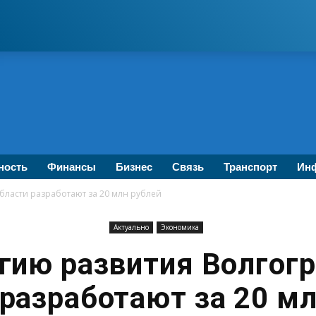
ность
Финансы
Бизнес
Связь
Транспорт
Инф
бласти разработают за 20 млн рублей
Актуально
Экономика
гию развития Волгог
 разработают за 20 мл