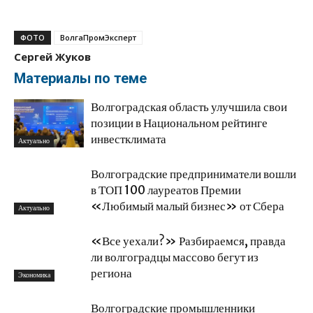
ФОТО
ВолгаПромЭксперт
Сергей Жуков
Материалы по теме
Волгоградская область улучшила свои
позиции в Национальном рейтинге
инвестклимата
Актуально
Волгоградские предприниматели вошли
в ТОП 100 лауреатов Премии
«Любимый малый бизнес» от Сбера
Актуально
«Все уехали?» Разбираемся, правда
ли волгоградцы массово бегут из
региона
Экономика
Волгоградские промышленники