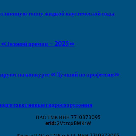
ионную тонну жидкой каустической соды
 «Зеленой премии – 2025»
руют на конкурсе «Лучший по профессии»
подготовят новые гидросооружения
ПАО ТМК ИНН 7710373095
erid:
2VtzqxBMKrW
Филиал ПАО «ТМК» ВТЗ, ИНН 7710373095