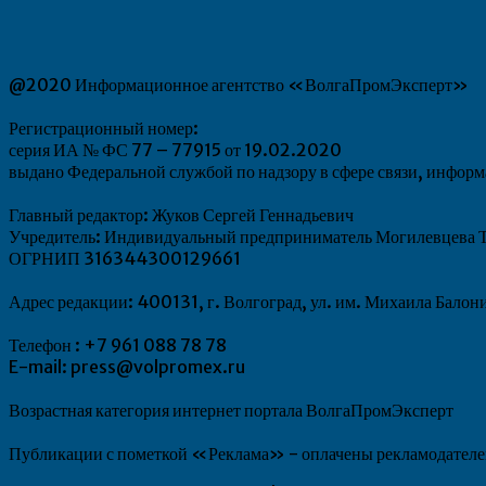
@2020 Информационное агентство «ВолгаПромЭксперт»
Регистрационный номер:
серия ИА № ФС 77 – 77915 от 19.02.2020
выдано Федеральной службой по надзору в сфере связи, инфо
Главный редактор: Жуков Сергей Геннадьевич
Учредитель: Индивидуальный предприниматель Могилевцева Т
ОГРНИП 316344300129661
Адрес редакции: 400131, г. Волгоград, ул. им. Михаила Балон
Телефон : +7 961 088 78 78
E-mail: press@volpromex.ru
Возрастная категория интернет портала ВолгаПромЭксперт
Публикации с пометкой «Реклама» - оплачены рекламодателем.