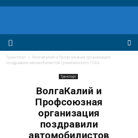
Транспорт
ВолгаКалий и Профсоюзная организация
поздравили автомобилистов Гремячинского ГОКа
Транспорт
ВолгаКалий и
Профсоюзная
организация
поздравили
автомобилистов