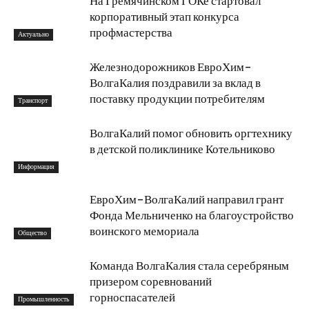
На Гремячинском ГОКе стартовал
корпоративный этап конкурса
профмастерства
Актуально
Железнодорожников ЕвроХим-
ВолгаКалия поздравили за вклад в
поставку продукции потребителям
Транспорт
ВолгаКалий помог обновить оргтехнику
в детской поликлинике Котельниково
Информация
ЕвроХим-ВолгаКалий направил грант
Фонда Мельниченко на благоустройство
воинского мемориала
Общество
Команда ВолгаКалия стала серебряным
призером соревнований
горноспасателей
Промышленность