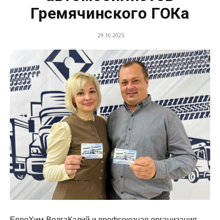
Гремячинского ГОКа
29.10.2025
ЕвроХим-ВолгаКалий и профсоюзная организация