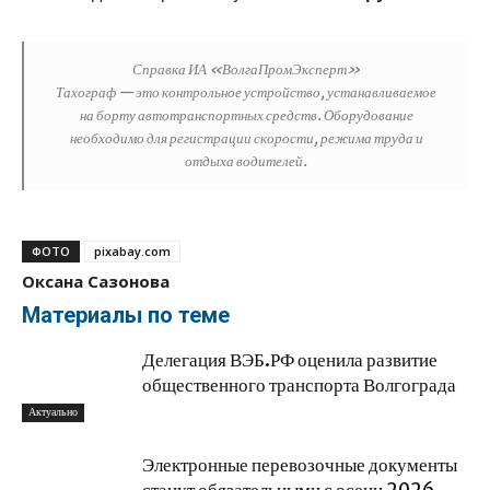
Справка ИА «ВолгаПромЭксперт»
Тахограф — это контрольное устройство, устанавливаемое
на борту автотранспортных средств. Оборудование
необходимо для регистрации скорости, режима труда и
отдыха водителей.
ФОТО
pixabay.com
Оксана Сазонова
Материалы по теме
Делегация ВЭБ.РФ оценила развитие
общественного транспорта Волгограда
Актуально
Электронные перевозочные документы
станут обязательными с осени 2026