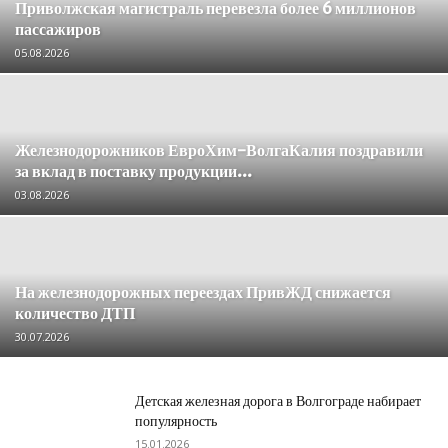
Приволжская магистраль перевезла более 6 миллионов
пассажиров
05.08.2026
Железнодорожников ЕвроХим-ВолгаКалия поздравили
за вклад в поставку продукции...
03.08.2026
На железнодорожных переездах ПривЖД снижается
количество ДТП
30.07.2026
Детская железная дорога в Волгограде набирает
популярность
15.01.2026