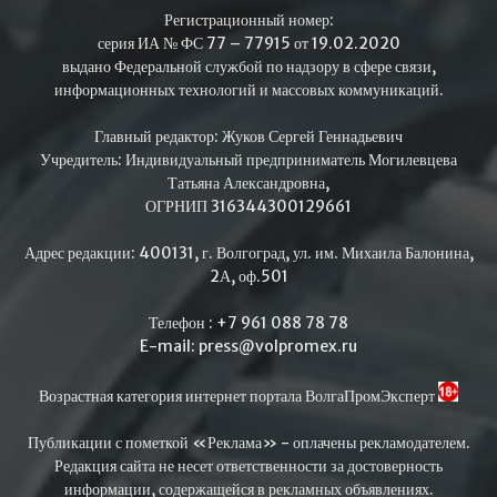
Регистрационный номер:
серия ИА № ФС 77 – 77915 от 19.02.2020
выдано Федеральной службой по надзору в сфере связи,
информационных технологий и массовых коммуникаций.
Главный редактор: Жуков Сергей Геннадьевич
Учредитель: Индивидуальный предприниматель Могилевцева
Татьяна Александровна,
ОГРНИП 316344300129661
Адрес редакции: 400131, г. Волгоград, ул. им. Михаила Балонина,
2А, оф.501
Телефон : +7 961 088 78 78
E-mail: press@volpromex.ru
Возрастная категория интернет портала ВолгаПромЭксперт
Публикации с пометкой «Реклама» - оплачены рекламодателем.
Редакция сайта не несет ответственности за достоверность
информации, содержащейся в рекламных объявлениях.