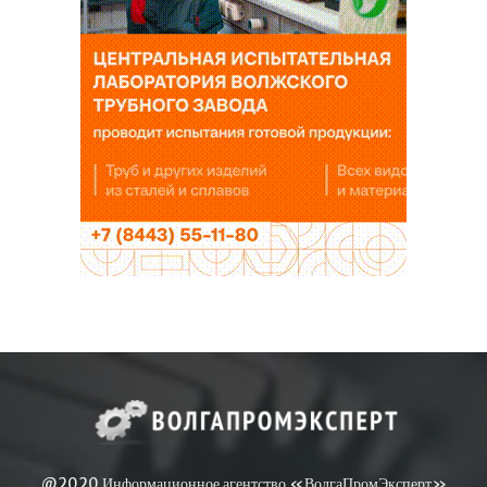
@2020 Информационное агентство «ВолгаПромЭксперт»