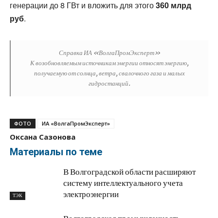
генерации до 8 ГВт и вложить для этого
360 млрд
руб
.
Справка ИА «ВолгаПромЭксперт»
К возобновляемым источникам энергии относят энергию,
получаемую от солнца, ветра, свалочного газа и малых
гидростанций.
ФОТО
ИА «ВолгаПромЭксперт»
Оксана Сазонова
Материалы по теме
В Волгоградской области расширяют
систему интеллектуального учета
электроэнергии
ТЭК