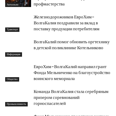
профмастерства
Актуально
Железнодорожников ЕвроХим-
ВолгаКалия поздравили за вклад в
поставку продукции потребителям
Транспорт
ВолгаКалий помог обновить оргтехнику
в детской поликлинике Котельниково
Информация
ЕвроХим-ВолгаКалий направил грант
Фонда Мельниченко на благоустройство
воинского мемориала
Общество
Команда ВолгаКалия стала серебряным
призером соревнований
горноспасателей
Промышленность