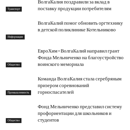
ВолгаКалия поздравили за вклад в
поставку продукции потребителям
Транспорт
ВолгаКалий помог обновить оргтехнику
в детской поликлинике Котельниково
Информация
ЕвроХим-ВолгаКалий направил грант
Фонда Мельниченко на благоустройство
воинского мемориала
Общество
Команда ВолгаКалия стала серебряным
призером соревнований
горноспасателей
Промышленность
Фонд Мельниченко представил систему
профориентации для школьников и
студентов
Общество