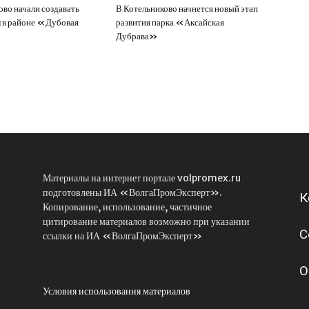
ово начали создавать
В Котельниково начнется новый этап
 в районе «Дубовая
развития парка «Аксайская
Дубрава»
Материалы на интернет портале volpromex.ru
подготовлены ИА «ВолгаПромЭксперт».
К
Копирование, использование, частичное
цитирование материалов возможно при указании
С
ссылки на ИА «ВолгаПромЭксперт»
О
Условия использования материалов