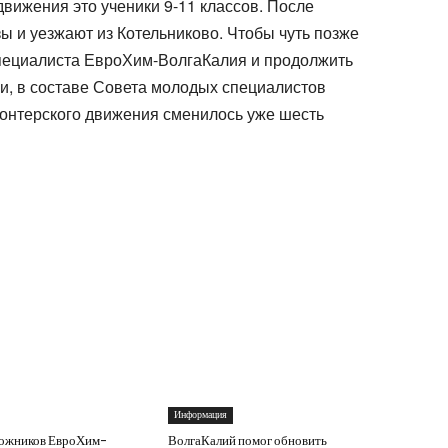
вижения это ученики 9-11 классов. После
ы и уезжают из Котельниково. Чтобы чуть позже
 специалиста ЕвроХим-ВолгаКалия и продолжить
и, в составе Совета молодых специалистов
лонтерского движения сменилось уже шесть
Информация
ожников ЕвроХим-
ВолгаКалий помог обновить