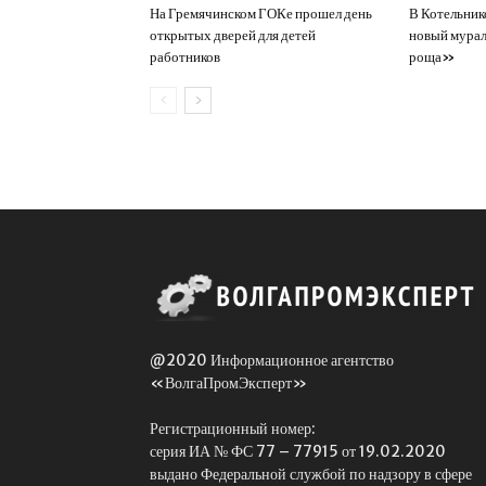
На Гремячинском ГОКе прошел день
В Котельник
открытых дверей для детей
новый мурал
работников
роща»
@2020 Информационное агентство
«ВолгаПромЭксперт»
Регистрационный номер:
серия ИА № ФС 77 – 77915 от 19.02.2020
выдано Федеральной службой по надзору в сфере