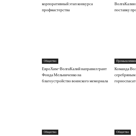
корпоративный этап конкурса
ВолгаКалия п
профмастерства
поставку пр
Общество
Промышленнос
ЕвроХим-ВолгаКалий направил грант
Команда Вол
Фонда Мельниченко на
серебряным 
благоустройство воинского мемориала
горноспасат
Общество
Общество