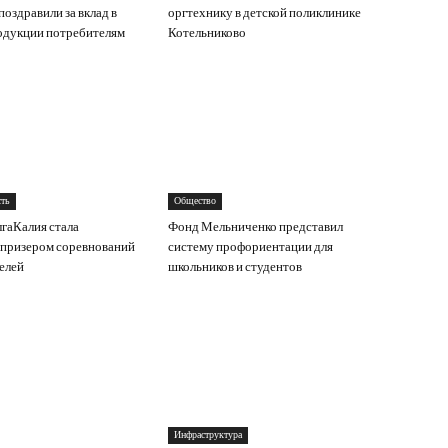
оздравили за вклад в
оргтехнику в детской поликлинике
одукции потребителям
Котельниково
ть
Общество
гаКалия стала
Фонд Мельниченко представил
призером соревнований
систему профориентации для
елей
школьников и студентов
Инфраструктура