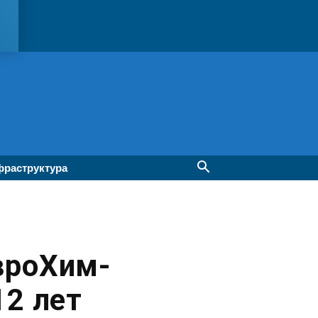
раструктура
вроХим-
12 лет