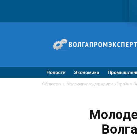
ВолгаПромЭксперт
—
Новости
промышленности,
экономики,
бизнеса
Новости
Экономика
Промышлен
Общество
Молодежному движению «ЕвроХим-Вол
Молоде
Волга