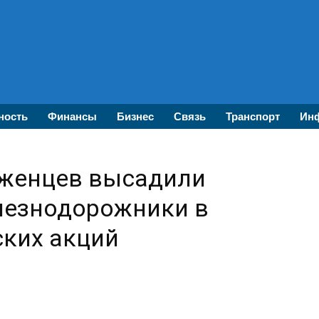
ность
Финансы
Бизнес
Связь
Транспорт
Инф
аженцев высадили
лезнодорожники в
ских акций