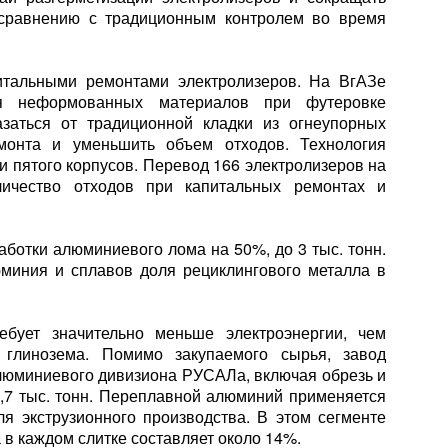
 сравнению с традиционным контролем во время
итальными ремонтами электролизеров. На ВгАЗе
ния неформованных материалов при футеровке
азаться от традиционной кладки из огнеупорных
емонта и уменьшить объем отходов. Технология
и пятого корпусов. Перевод 166 электролизеров на
личество отходов при капитальных ремонтах и
аботки алюминиевого лома на 50%, до 3 тыс. тонн.
миния и сплавов доля рециклингового металла в
ебует значительно меньше электроэнергии, чем
 глинозема. Помимо закупаемого сырья, завод
алюминиевого дивизиона РУСАЛа, включая обрезь и
1,7 тыс. тонн. Переплавной алюминий применяется
ля экструзионного производства. В этом сегменте
в каждом слитке составляет около 14%.