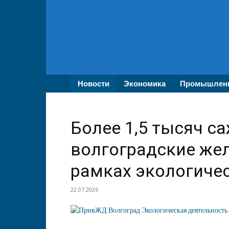
ВолгаПромЭксперт
—
Новости
промышленности,
экономики,
бизнеса
Новости
Экономика
Промышлен
Более 1,5 тысяч с
волгоградские же
рамках экологиче
22.07.2026