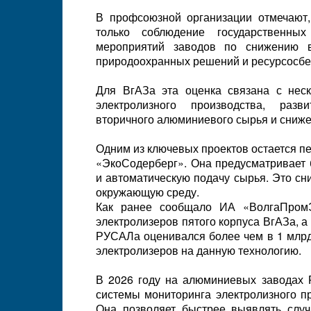
В профсоюзной организации отмечают,
только соблюдение государственны
мероприятий заводов по снижению 
природоохранных решений и ресурсосбе
Для ВгАЗа эта оценка связана с нес
электролизного производства, разв
вторичного алюминиевого сырья и сниже
Одним из ключевых проектов остается п
«ЭкоСодерберг». Она предусматривает 
и автоматическую подачу сырья. Это сн
окружающую среду.
Как ранее сообщало ИА «ВолгаПромЭ
электролизеров пятого корпуса ВгАЗа, 
РУСАЛа оценивался более чем в 1 млрд
электролизеров на данную технологию.
В 2026 году на алюминиевых заводах 
системы мониторинга электролизного п
Она позволяет быстрее выявлять случ