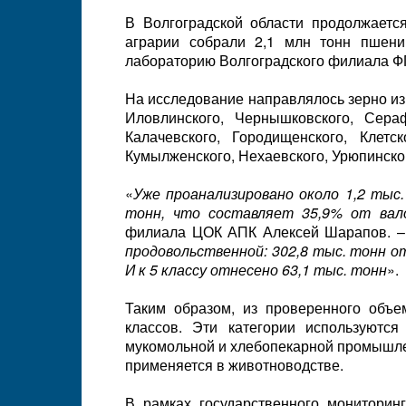
В Волгоградской области продолжаетс
аграрии собрали 2,1 млн тонн пшен
лабораторию Волгоградского филиала Ф
На исследование направлялось зерно из 
Иловлинского, Чернышковского, Сераф
Калачевского, Городищенского, Клетск
Кумылженского, Нехаевского, Урюпинско
«
Уже проанализировано около 1,2 тыс
тонн, что составляет 35,9% от вал
филиала ЦОК АПК Алексей Шарапов. 
продовольственной: 302,8 тыс. тонн отн
И к 5 классу отнесено 63,1 тыс. тонн
».
Таким образом, из проверенного объе
классов. Эти категории используютс
мукомольной и хлебопекарной промышле
применяется в животноводстве.
В рамках государственного мониторин