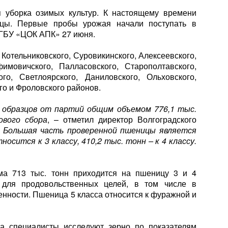
я уборка озимых культур. К настоящему времени
ицы. Первые пробы урожая начали поступать в
ГБУ «ЦОК АПК» 27 июня.
Котельниковского, Суровикинского, Алексеевского,
имовичского, Палласовского, Старополтавского,
ого, Светлоярского, Даниловского, Ольховского,
го и Фроловского районов.
. образцов от партий общим объемом 776,1 тыс.
ового сбора
, – отметил директор Волгоградского
–
Большая часть проверенной пшеницы является
осится к 3 классу, 410,2 тыс. тонн – к 4 классу.
ма 713 тыс. тонн приходится на пшеницу 3 и 4
я для продовольственных целей, в том числе в
нности. Пшеница 5 класса относится к фуражной и
га специалисты исследуют зерно по показателям