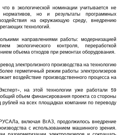
 что в экологической номинации учитывается не
х нормативов, но и результаты программных
воздействия на окружающую среду, внедрению
регающих технологий.
колькими направлениями работы: модернизацией
итием экологического контроля, переработкой
нием объема отходов при ремонтах оборудования.
еревод электролизного производства на технологию
более герметичный режим работы электролизеров
ижает воздействие производственного процесса на
ксперт», на этой технологии уже работали 59
а общий объем финансирования проекта со стороны
 рублей на всех площадках компании по переводу
РУСАЛа, включая ВгАЗ, продолжилось внедрение
роизводства с использованием машинного зрения.
аи разгерметизации электролизеров и сокращать