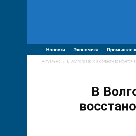
ВолгаПромЭксперт
—
Новости
промышленности,
экономики,
бизнеса
Новости
Экономика
Промышлен
Актуально
В Волгоградской области требуется в
В Волг
восстано