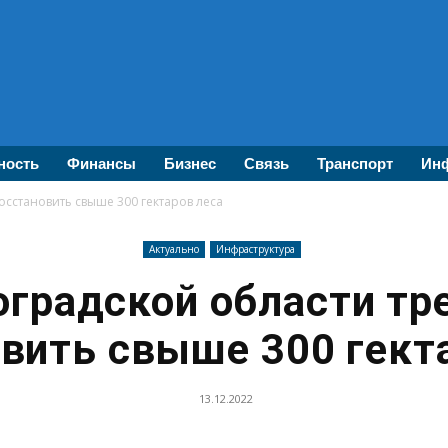
ность
Финансы
Бизнес
Связь
Транспорт
Инф
осстановить свыше 300 гектаров леса
Актуально
Инфраструктура
оградской области тр
вить свыше 300 гект
13.12.2022