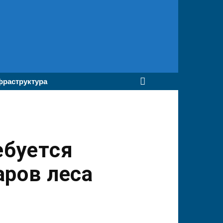
раструктура
ебуется
аров леса