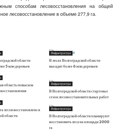
ожным способам лесовосстановления на общей
нное лесовосстановление в объеме 277,9 га.
а
Инфраструктура
гоградской области
В лесах Волгоградской области
лее 5 млн деревьев
высадят более 6 млн деревьев
а
Инфраструктура
ая область повысила
овосстановления
В Волгоградской области стартовал
сезон лесовосстановительных работ
а
Инфраструктура
га лесов восстановлено в
ой области
В Волгоградской области планируют
восстановить леса на площади 2000
га