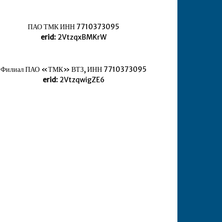
ПАО ТМК ИНН 7710373095
erid:
2VtzqxBMKrW
Филиал ПАО «ТМК» ВТЗ, ИНН 7710373095
erid:
2VtzqwigZE6