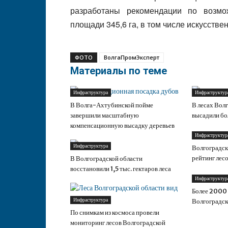
разработаны рекомендации по возм
площади 345,6 га, в том числе искусстве
ФОТО
ВолгаПромЭксперт
Материалы по теме
Инфраструктура
Инфраструктур
В Волга-Ахтубинской пойме
В лесах Вол
завершили масштабную
высадили бо
компенсационную высадку деревьев
Инфраструктур
Инфраструктура
Волгоградск
рейтинг лес
В Волгоградской области
восстановили 1,5 тыс. гектаров леса
Инфраструктур
Более 2000 
Инфраструктура
Волгоградск
По снимкам из космоса провели
мониторинг лесов Волгоградской