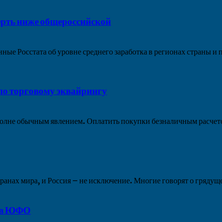
ерть ниже общероссийской
е Росстата об уровне среднего заработка в регионах страны и 
по торговому эквайрингу
олне обычным явлением. Оплатить покупки безналичным расчетом
ранах мира, и Россия – не исключение. Многие говорят о грядуще
й в ЮФО