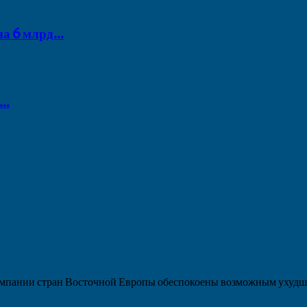
 6 млрд...
..
пании стран Восточной Европы обеспокоены возможным ухудше