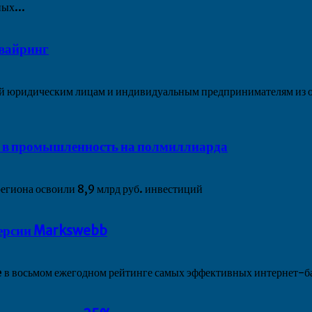
ых...
квайринг
й юридическим лицам и индивидуальным предпринимателям из от
и в промышленность на полмиллиарда
егиона освоили 8,9 млрд руб. инвестиций
версии Markswebb
 в восьмом ежегодном рейтинге самых эффективных интернет-бан