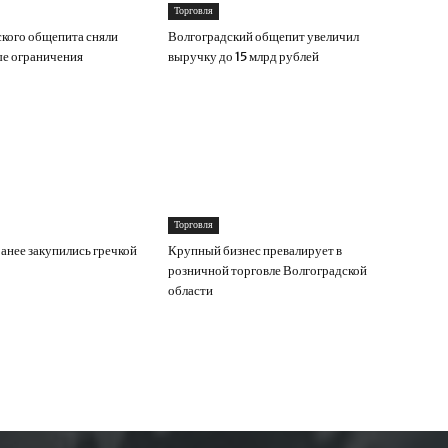
Торговля
ского общепита сняли
Волгоградский общепит увеличил
е ограничения
выручку до 15 млрд рублей
Торговля
ранее закупились гречкой
Крупный бизнес превалирует в
розничной торговле Волгоградской
области