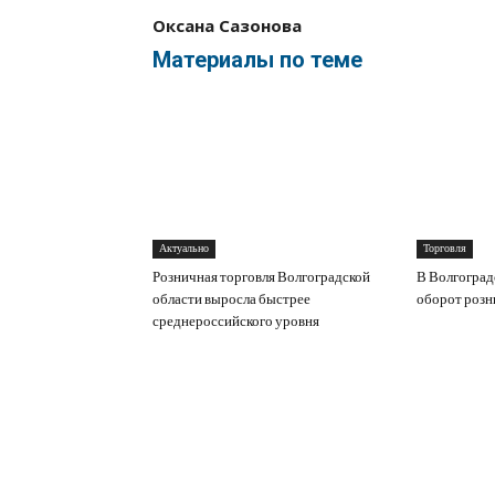
Оксана Сазонова
Материалы по теме
Актуально
Торговля
Розничная торговля Волгоградской
В Волгоград
области выросла быстрее
оборот розн
среднероссийского уровня