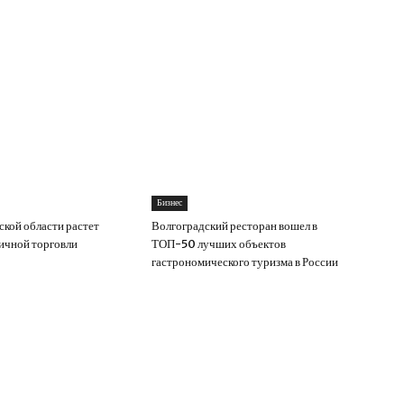
Бизнес
ской области растет
Волгоградский ресторан вошел в
ичной торговли
ТОП-50 лучших объектов
гастрономического туризма в России