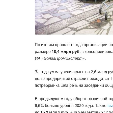
По итогам прошлого года организации по
размере
10,4 млрд руб.
в консолидирова
ИА «ВолгаПромЭксперт»
.
За год сумма увеличилась на 2,6 млрд р
долю предприятий отрасли приходится 11
потребрынка шла речь на заседании общ
В предыдущем году оборот розничной то
6,5% больше уровня 2020 года. Также
вы
до
15,2 млрд руб
. А объем бытовых услу