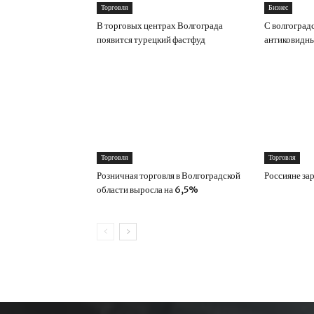
Торговля
Бизнес
В торговых центрах Волгограда
С волгоград
появится турецкий фастфуд
антиковидны
Торговля
Торговля
Розничная торговля в Волгоградской
Россияне за
области выросла на 6,5%