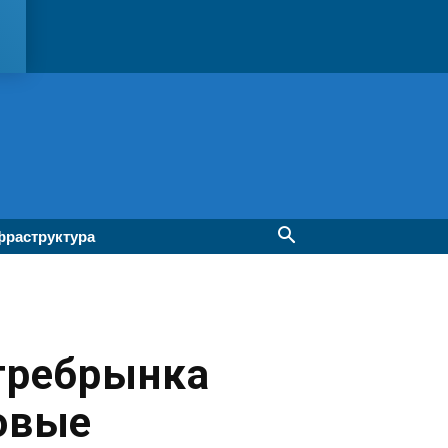
раструктура
требрынка
говые