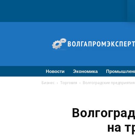
ВолгаПромЭксперт
—
Новости
промышленности,
экономики,
бизнеса
Новости
Экономика
Промышлен
Бизнес
Торговля
Волгоградские предприятия
Волгогра
на т