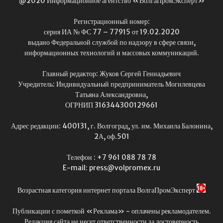
@2020 Информационное агентство «ВолгаПромЭксперт»
Регистрационный номер:
серия ИА № ФС 77 – 77915 от 19.02.2020
выдано Федеральной службой по надзору в сфере связи,
информационных технологий и массовых коммуникаций.
Главный редактор: Жуков Сергей Геннадьевич
Учредитель: Индивидуальный предприниматель Могилевцева
Татьяна Александровна,
ОГРНИП 316344300129661
Адрес редакции: 400131, г. Волгоград, ул. им. Михаила Балонина,
2А, оф.501
Телефон : +7 961 088 78 78
E-mail: press@volpromex.ru
Возрастная категория интернет портала ВолгаПромЭксперт
Публикации с пометкой «Реклама» - оплачены рекламодателем.
Редакция сайта не несет ответственности за достоверность