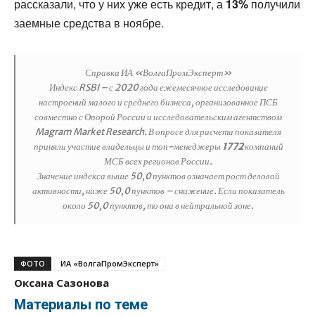
рассказали, что у них уже есть кредит, а
13%
получили
заемные средства в ноябре.
Справка ИА «ВолгаПромЭксперт»
Индекс RSBI – с 2020 года ежемесячное исследование
настроений малого и среднего бизнеса, организованное ПСБ
совместно с Опорой России и исследовательским агентством
Magram Market Research. В опросе для расчета показателя
приняли участие владельцы и топ-менеджеры
1772
компаний
МСБ всех регионов России.
Значение индекса выше 50,0 пунктов означает рост деловой
активности, ниже 50,0 пунктов – снижение. Если показатель
около 50,0 пунктов, то она в нейтральной зоне.
ФОТО
ИА «ВолгаПромЭксперт»
Оксана Сазонова
Материалы по теме