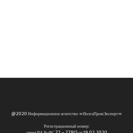
@2020 Информационное агентство «ВолгаПромЭксперт»
Регистрационный номер:
серия ИА № ФС 77 – 77915 от 19.02.2020