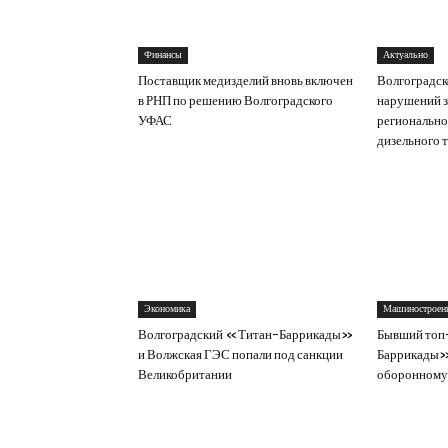
Финансы
Актуально
Поставщик медизделий вновь включен
Волгоградск
в РНП по решению Волгоградского
нарушений з
УФАС
регионально
дизельного 
Экономика
Машиностроен
Волгоградский «Титан-Баррикады»
Бывший топ
и Волжская ГЭС попали под санкции
Баррикады» 
Великобритании
оборонному