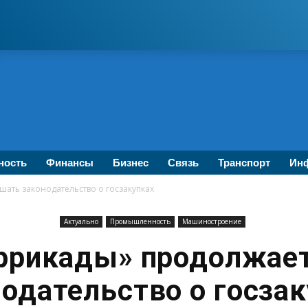
ность
Финансы
Бизнес
Связь
Транспорт
Инф
ать законодательство о госзакупках
Актуально
Промышленность
Машиностроение
ррикады» продолжае
одательство о госза