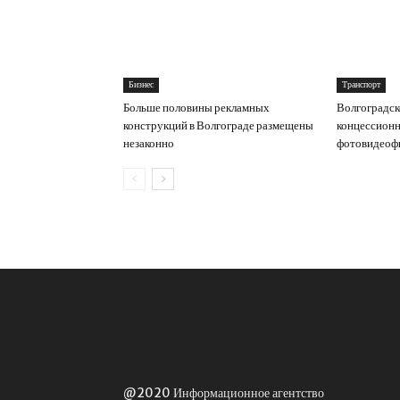
Бизнес
Транспорт
Больше половины рекламных
Волгоградс
конструкций в Волгограде размещены
концессионн
незаконно
фотовидеоф
@2020 Информационное агентство