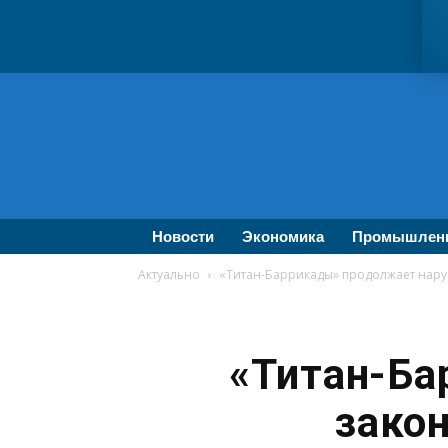
ВолгаПромЭксперт
—
Новости
промышленности,
экономики,
бизнеса
Новости
Экономика
Промышлен
Актуально
«Титан-Баррикады» продолжает наруш
«Титан-Ба
закон