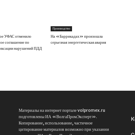
Производство
кое УФАС отменило
На «Баррикадах» произошла
ое соглашение по
серьезная энергетическая авария
иксации нарушений ПДД
Материалы на интернет портале volpromex.ru
подготовлены ИА «ВолгаПромЭксперт».
К
Копирование, использование, частичное
цитирование материалов возможно при указании
С