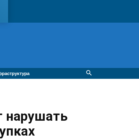
раструктура
т нарушать
купках