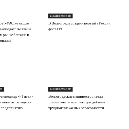
Машиностроение
ое УФАС не нашло
В Волгограде создали первый в России
аконодательства на
флот ГРП
м рынке бензина и
топлива
ие
Машиностроение
-менеджер «Титан-
Волгоградские машиностроители
заплатит за ущерб
презентовали комплекс для добычи
 предприятию
трудноизвлекаемых запасов нефти